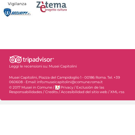
Vigilanza
Leggi le recensioni su:
Musei Capitolini
Musei Capitolini, Piazza del Campidoglio 1 - 00186 Roma. Tel. +39
060608 - Email: info.museicapitolini@comune.roma.it
© 2017 Musei in Comune
/
Privacy
/
Exclusiòn de las
Responsabilidades
/
Credits
/
Accesibilidad del sitio web
/
XML-rss