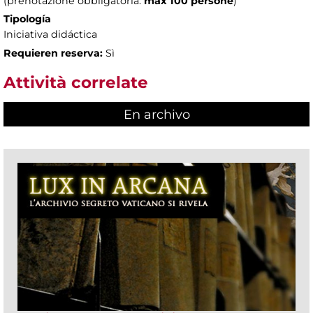
(prenotazione obbligatoria:
max 100 persone
)
Tipología
Iniciativa didáctica
Requieren reserva:
Sì
Attività correlate
En archivo