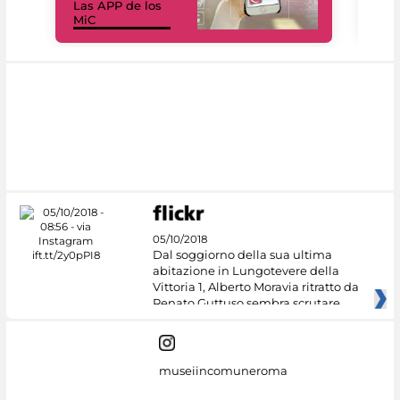
Las APP de los
I Mi
MiC
net
05/10/2018
Dal soggiorno della sua ultima
abitazione in Lungotevere della
Vittoria 1, Alberto Moravia ritratto da
Renato Guttuso sembra scrutare
museiincomuneroma