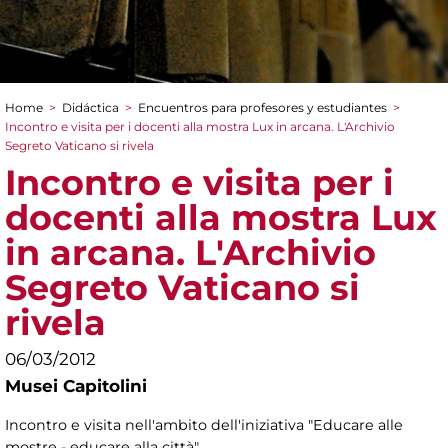
Home
>
Didáctica
>
Encuentros para profesores y estudiantes
>
You are here
Incontro e visita per i docenti alla mostra Lux in arcana. L'Archivio
Segreto Vaticano si rivela
Incontro e visita per i
docenti alla mostra Lux
in arcana. L'Archivio
Segreto Vaticano si
rivela
06/03/2012
Musei Capitolini
Incontro e visita nell'ambito dell'iniziativa "Educare alle
mostre - educare alla città"