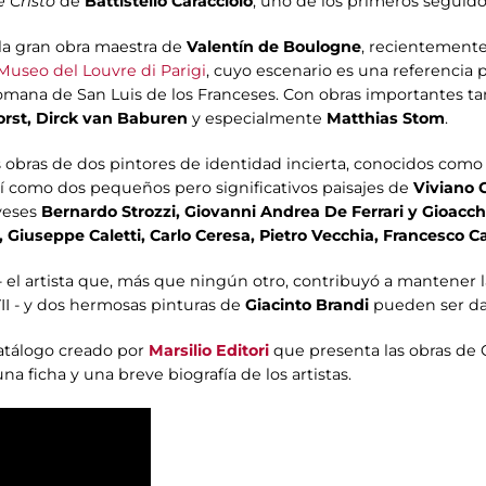
 Cristo
de
Battistello Caracciolo
, uno de los primeros seguido
la gran obra maestra de
Valentín de Boulogne
, recientement
Museo del Louvre di Parigi
, cuyo escenario es una referencia 
romana de San Luis de los Franceses. Con obras importantes t
orst, Dirck van Baburen
y especialmente
Matthias Stom
.
obras de dos pintores de identidad incierta, conocidos como
sí como dos pequeños pero significativos paisajes de
Viviano 
oveses
Bernardo Strozzi, Giovanni Andrea De Ferrari y Gioacc
, Giuseppe Caletti, Carlo Ceresa, Pietro Vecchia, Francesco 
- el artista que, más que ningún otro, contribuyó a mantener la
VII - y dos hermosas pinturas de
Giacinto Brandi
pueden ser da
atálogo creado por
Marsilio Editori
que presenta las obras de 
 ficha y una breve biografía de los artistas.