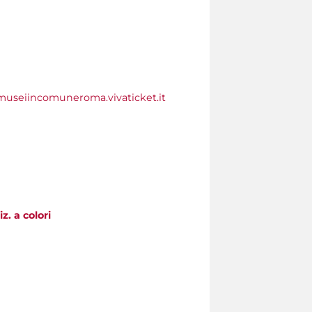
museiincomuneroma.vivaticket.it
z. a colori