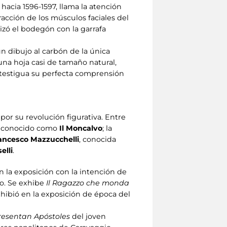
acia 1596-1597, llama la atención
racción de los músculos faciales del
izó el bodegón con la garrafa
un dibujo al carbón de la única
una hoja casi de tamaño natural,
atestigua su perfecta comprensión
por su revolución figurativa. Entre
conocido como
Il Moncalvo
; la
rancesco Mazzucchelli
, conocida
elli
.
 la exposición con la intención de
io. Se exhibe
Il Ragazzo che monda
xhibió en la exposición de época del
resentan Apóstoles
del joven