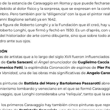
 de la estancia de Caravaggio en Roma y que puede fecharse h
debido al dolor físico y la sorpresa, que se expresan en la cont
ro. Pero también por la "diligencia" con la que el pintor real
anni Baglione señaló ya en 1642.
 la figura de Roberto Longhi y a la Fundación que él creó, hay 
Roberto Longhi, que firmó y fechó en 1930. Es un d'après, con 
del historiador de arte como dibujante, sino que sobre todo 
dro ante sus ojos.
CIÓN
 de artistas que a lo largo del siglo XVII fueron influenciados 
s de
Carlo Saraceni
; el
Ángel anunciador
de
Guglielmo Caccia
menico Fetti
; la espléndida
Coronación de espinas
de
Pier F
la Vanidad
, una de las obras más significativas de
Angelo Caros
s pinturas de
Battista del Moro y Bartolomeo Passarotti
abren
 manierismo lombardo y veneciano en el que se formó Caravagg
avaggio, que Longhi consideraba una "reliquia", tanto que la e
e los primeros Caravaggio hay también cinco pinturas que
rep