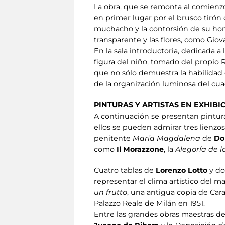
La obra, que se remonta al comienzo
en primer lugar por el brusco tirón 
muchacho y la contorsión de su homb
transparente y las flores, como Giov
En la sala introductoria, dedicada a
figura del niño, tomado del propio 
que no sólo demuestra la habilidad 
de la organización luminosa del cua
PINTURAS Y ARTISTAS EN EXHIBI
A continuación se presentan pinturas
ellos se pueden admirar tres lienzo
penitente
María Magdalena
de
Do
como
Il Morazzone
, la
Alegoría de 
Cuatro tablas de
Lorenzo Lotto
y do
representar el clima artístico del
un frutto
, una antigua copia de Car
Palazzo Reale de Milán en 1951.
Entre las grandes obras maestras d