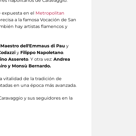
res napolitanos de Caravaggio.
e expuesta en el
Metropolitan
precisa a la famosa Vocación de San
ambién hay artistas flamencos y
Maestro dell'Emmaus di Pau
y
Codazzi
y
Filippo Napoletano
.
hino Assereto
. Y otra vez:
Andrea
Cairo y Monsù Bernardo.
 vitalidad de la tradición de
tadas en una época más avanzada.
Caravaggio y sus seguidores en la