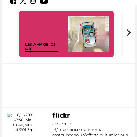
Las APP de los
I Mi
MiC
net
06/10/2018
I @museiincomuneroma
costituiscono un’offerta culturale varia