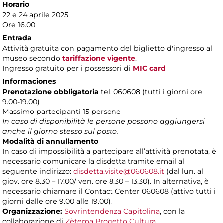
Horario
22 e 24 aprile 2025
Ore 16.00
Entrada
Attività gratuita con pagamento del biglietto d'ingresso al
museo secondo
tariffazione vigente
.
Ingresso gratuito per i possessori di
MIC card
Informaciones
Prenotazione obbligatoria
tel. 060608 (tutti i giorni ore
9.00-19.00)
Massimo partecipanti 15 persone
In caso di disponibilità le persone possono aggiungersi
anche il giorno stesso sul posto.
Modalità di annullamento
In caso di impossibilità a partecipare all’attività prenotata, è
necessario comunicare la disdetta tramite email al
seguente indirizzo:
disdetta.visite@060608.it
(dal lun. al
giov. ore 8.30 – 17.00/ ven. ore 8.30 – 13.30). In alternativa, è
necessario chiamare il Contact Center 060608 (attivo tutti i
giorni dalle ore 9.00 alle 19.00).
Organizzazione:
Sovrintendenza Capitolina
, con la
collaborazione di
Zètema Progetto Cultura
.