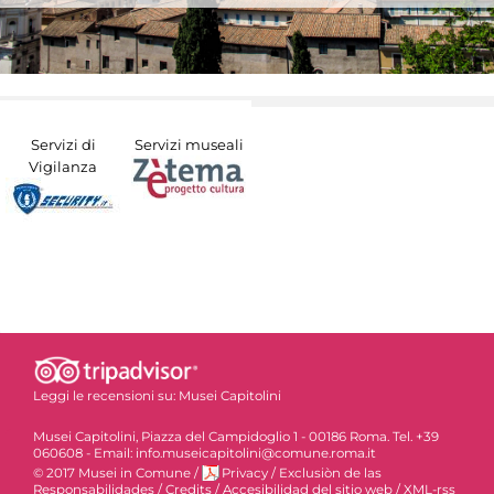
Servizi di
Servizi museali
Vigilanza
Leggi le recensioni su:
Musei Capitolini
Musei Capitolini, Piazza del Campidoglio 1 - 00186 Roma. Tel. +39
060608 - Email: info.museicapitolini@comune.roma.it
© 2017 Musei in Comune
/
Privacy
/
Exclusiòn de las
Responsabilidades
/
Credits
/
Accesibilidad del sitio web
/
XML-rss