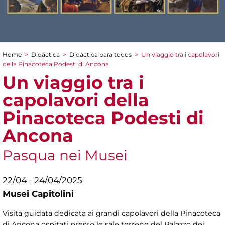
Home
>
Didáctica
>
Didáctica para todos
>
Un viaggio tra i capolavori
You are here
della Pinacoteca Podesti di Ancona
Un viaggio tra i
capolavori della
Pinacoteca Podesti di
Ancona
Pasqua nei Musei
22/04 - 24/04/2025
Musei Capitolini
Visita guidata dedicata ai grandi capolavori della Pinacoteca
di Ancona ospitati presso le sale terrene del Palazzo dei