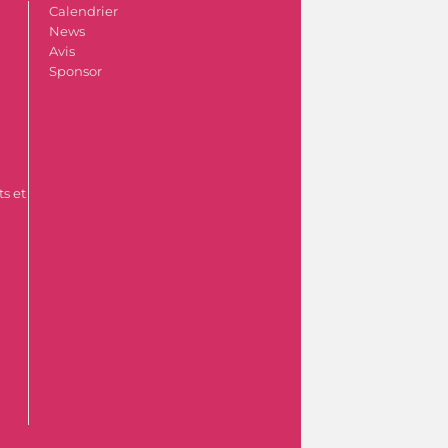
Calendrier
News
Avis
Sponsor
s et