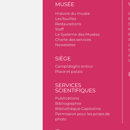
MUSÉE
Histoire du musée
I
Les fouilles
Restaurations
S
Staff
Le Système des Musées
Charte des services
Newsletter
A
SIÈGE
Campidoglio antico
Place et palais
SERVICES
SCIENTIFIQUES
Publications
Bibliographie
Bibliothèque Capitoline
Permission pour les prises de
photo