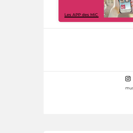
Les APP des MiC
mus