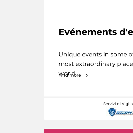
Evénements d'e
Unique events in some o
most extraordinary place
world.
Find more
Servizi di Vigil