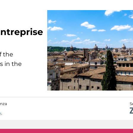
ntreprise
f the
s in the
anza
S