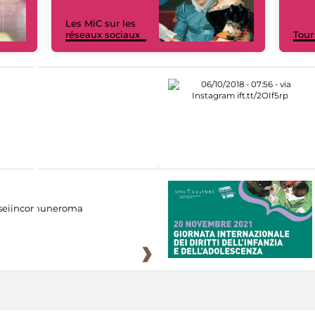
Les MiC sur les
réseaux sociaux
Tour
eiincomuneroma