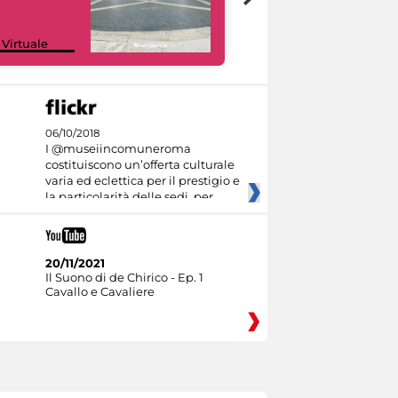
Google Arts &
 Virtuale
Culture
06/10/2018
I @museiincomuneroma
costituiscono un’offerta culturale
varia ed eclettica per il prestigio e
la particolarità delle sedi, per
20/11/2021
Il Suono di de Chirico - Ep. 1
Cavallo e Cavaliere