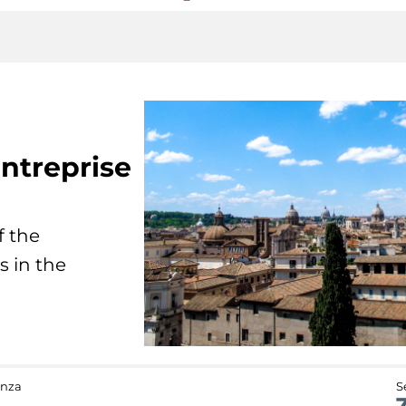
ntreprise
f the
s in the
anza
S