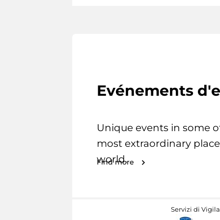
Evénements d'e
Unique events in some o
most extraordinary place
world.
Find more
Servizi di Vigil