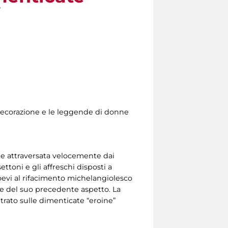
i
decorazione e le leggende di donne
te attraversata velocemente dai
ttoni e gli affreschi disposti a
 coevi al rifacimento michelangiolesco
ne del suo precedente aspetto. La
ntrato sulle dimenticate “eroine”