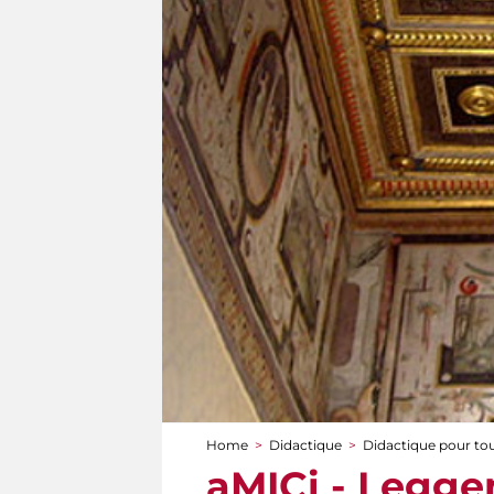
Home
>
Didactique
>
Didactique pour to
You are here
aMICi - Legge