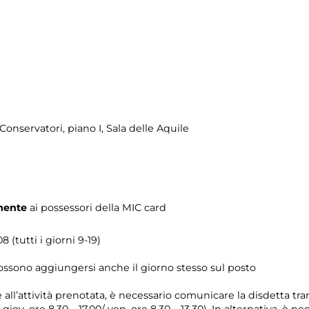
onservatori, piano I, Sala delle Aquile
mente
ai possessori della MIC card
 (tutti i giorni 9-19)
possono aggiungersi anche il giorno stesso sul posto
e all’attività prenotata, è necessario comunicare la disdetta tr
l giov. ore 8.30 – 17.00/ ven. ore 8.30 – 13.30). In alternativa, è