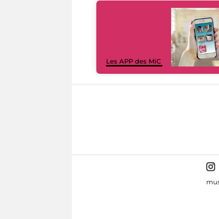
Les APP des MiC
mus