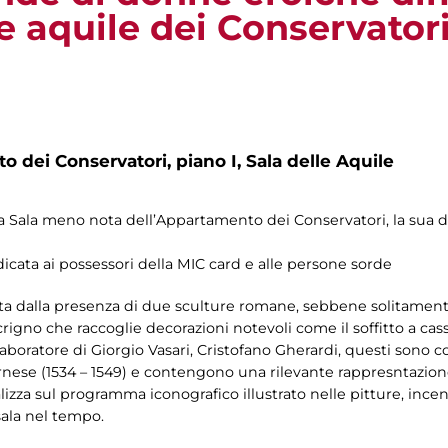
le aquile dei Conservator
 dei Conservatori, piano I, Sala delle Aquile
a Sala meno nota dell’Appartamento dei Conservatori, la sua 
.
dedicata ai possessori della MIC card e alle persone sorde
detta dalla presenza di due sculture romane, sebbene solitamen
rigno che raccoglie decorazioni notevoli come il soffitto a casse
llaboratore di Giorgio Vasari, Cristofano Gherardi, questi sono
Farnese (1534 – 1549) e contengono una rilevante rappresntazio
calizza sul programma iconografico illustrato nelle pitture, ince
 sala nel tempo.