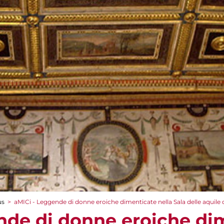
us
>
aMICi - Leggende di donne eroiche dimenticate nella Sala delle aquile 
nde di donne eroiche di