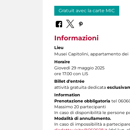
Gratuit avec la carte MIC
Informazioni
Lieu
Musei Capitolini
, appartamento dei C
Horaire
Giovedì 29 maggio 2025
ore 17.00 con LIS
Billet d'entrée
attività gratuita dedicata
esclusiva
Information
Prenotazione obbligatoria
tel 060608
Massimo 20 partecipanti
In caso di disponibilità le persone 
Modalità di annullamento.
In caso di impossibilità a partecipar
disdetta.visite@060608.it
(dal lun. a