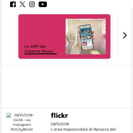
Il 
Le APP del
Mus
Sistema Musei
net
08/10/2018
L'area trapezoidale di #piazza del