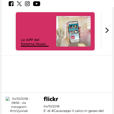
Il 
Le APP del
Mus
Sistema Musei
net
04/10/2018
E' di #Cavaceppi il calco in gesso del