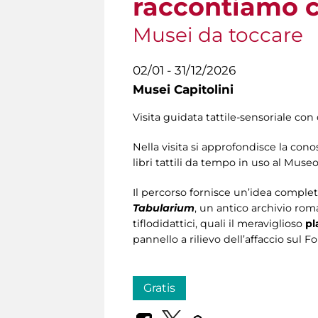
raccontiamo co
Musei da toccare
02/01 - 31/12/2026
Musei Capitolini
Visita guidata tattile-sensoriale con 
Nella visita si approfondisce la con
libri tattili da tempo in uso al Museo
Il percorso fornisce un’idea completa 
Tabularium
, un antico archivio roma
tiflodidattici, quali il meraviglioso
pl
pannello a rilievo dell’affaccio sul F
Gratis