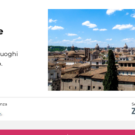
e
 luoghi
.
anza
S