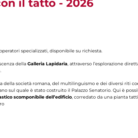
n il tatto - 2026
operatori specializzati, disponibile su richiesta.
oscenza della
Galleria Lapidaria
, attraverso l’esplorazione diret
.
della società romana, del multilinguismo e dei diversi riti coesis
no sul quale è stato costruito il Palazzo Senatorio. Qui è possi
astico scomponibile dell’edificio
, corredato da una pianta tattil
oro