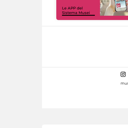
Le APP del
Sistema Musei
mus