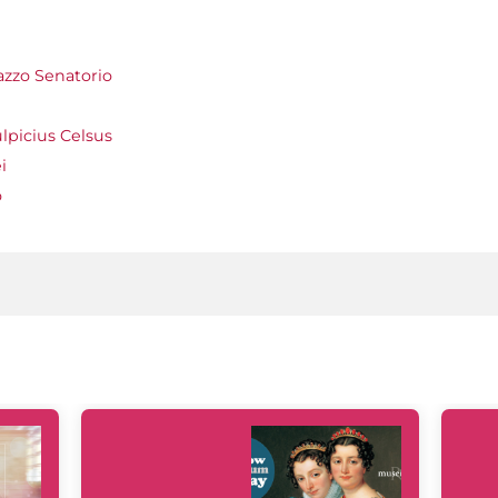
azzo Senatorio
lpicius Celsus
i
o