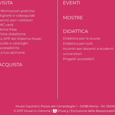
VISITA
EVENTI
Informazioni pratiche
Biglietti e videoguide
MOSTRE
ervizi per i visitatori
MIC card
Roma Pass
DIDATTICA
isite didattiche
Didattica per le scuole
Le APP del Sistema Musei
Guide e cataloghi
Didattica per tutti
ccessibilità
Incontri per docenti e studenti
La tua opinione
universitari
Progetti accessibili
ACQUISTA
Musei Capitolini, Piazza del Campidoglio 1 - 00186 Roma - Tel. 060
© 2017 Musei in Comune
/
Privacy
/
Esclusione delle Responsabili