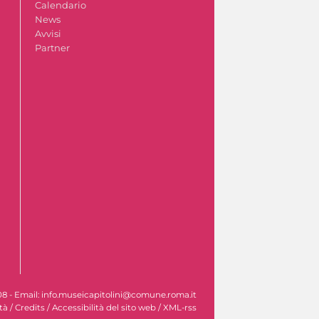
Calendario
News
Avvisi
Partner
608 - Email: info.museicapitolini@comune.roma.it
tà
/
Credits
/
Accessibilità del sito web
/
XML-rss