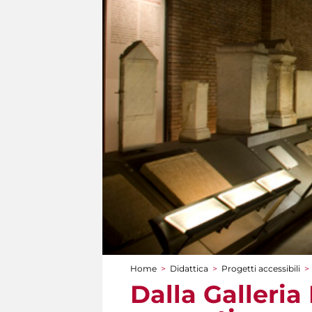
Home
>
Didattica
>
Progetti accessibili
>
Tu sei qui
Dalla Galleria 