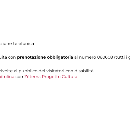
azione telefonica
tuita con
prenotazione obbligatoria
al numero
060608 (tutti i g
 rivolte al pubblico dei visitatori con disabilità
itolina
con
Zètema Progetto Cultura