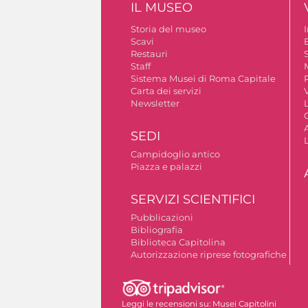
IL MUSEO
Storia del museo
Scavi
Restauri
S
Staff
Sistema Musei di Roma Capitale
Carta dei servizi
V
Newsletter
A
SEDI
Campidoglio antico
Piazza e palazzi
SERVIZI SCIENTIFICI
Pubblicazioni
Bibliografia
Biblioteca Capitolina
Autorizzazione riprese fotografiche
Leggi le recensioni su:
Musei Capitolini