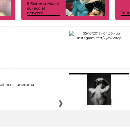
Il Sistema Musei
sui social
network
Tour
eiincomuneroma