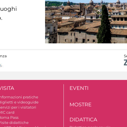
 luoghi
.
anza
S
VISITA
EVENTI
Informazioni pratiche
Biglietti e videoguide
MOSTRE
ervizi per i visitatori
MIC card
Roma Pass
DIDATTICA
isite didattiche