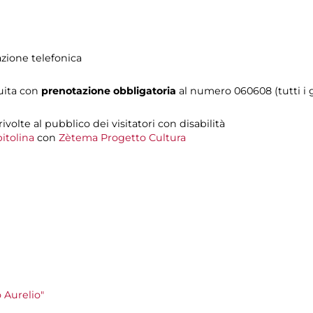
azione telefonica
tuita con
prenotazione obbligatoria
al numero
060608 (tutti i g
 rivolte al pubblico dei visitatori con disabilità
itolina
con
Zètema Progetto Cultura
 Aurelio"