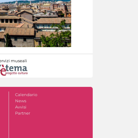
ervizi museali
Calendario
News
Avvisi
Partner