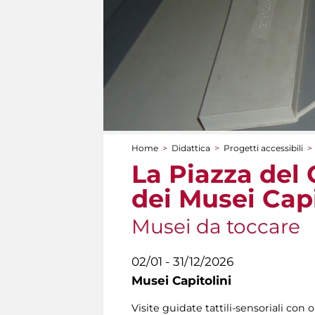
Home
>
Didattica
>
Progetti accessibili
>
Tu sei qui
La Piazza del 
dei Musei Capi
Musei da toccare
02/01 - 31/12/2026
Musei Capitolini
Visite guidate tattili-sensoriali con o