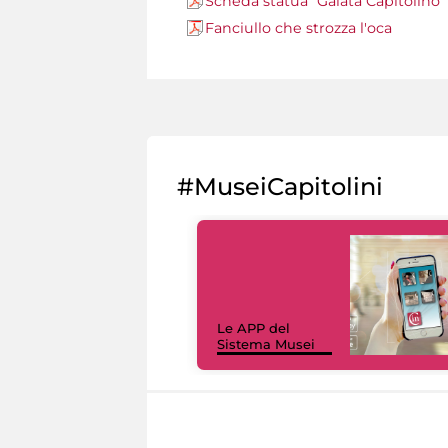
Scheda statua "Galata Capitolino"
Fanciullo che strozza l'oca
#MuseiCapitolini
Le APP del
Sistema Musei