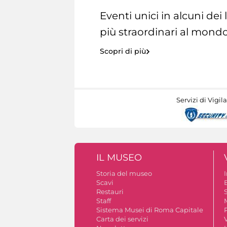
Eventi unici in alcuni dei
più straordinari al mondo
Scopri di più
Servizi di Vigil
IL MUSEO
Storia del museo
Scavi
Restauri
S
Staff
Sistema Musei di Roma Capitale
Carta dei servizi
V