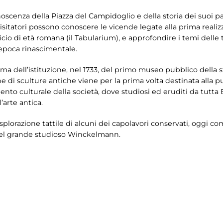
oscenza della Piazza del Campidoglio e della storia dei suoi pala
 visitatori possono conoscere le vicende legate alla prima reali
o di età romana (il Tabularium), e approfondire i temi delle 
epoca rinascimentale.
ema dell’istituzione, nel 1733, del primo museo pubblico della s
e di sculture antiche viene per la prima volta destinata alla p
mento culturale della società, dove studiosi ed eruditi da tut
’arte antica.
esplorazione tattile di alcuni dei capolavori conservati, oggi co
del grande studioso Winckelmann.