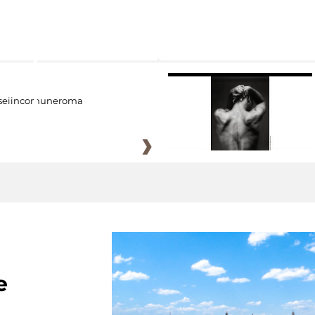
eiincomuneroma
e