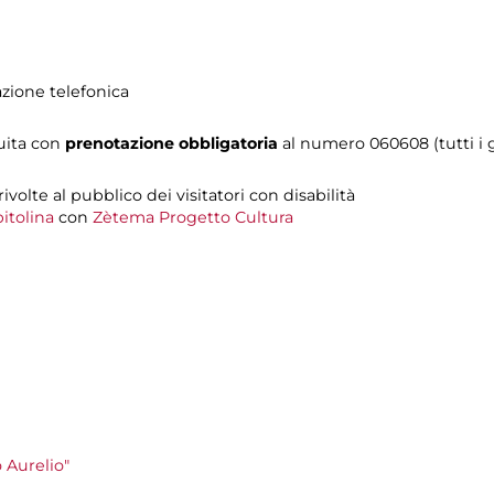
azione telefonica
tuita con
prenotazione obbligatoria
al numero
060608 (tutti i g
 rivolte al pubblico dei visitatori con disabilità
itolina
con
Zètema Progetto Cultura
 Aurelio"