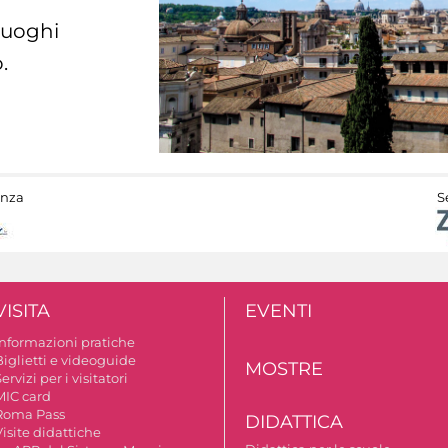
 luoghi
.
anza
S
VISITA
EVENTI
Informazioni pratiche
Biglietti e videoguide
MOSTRE
ervizi per i visitatori
MIC card
Roma Pass
DIDATTICA
isite didattiche