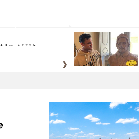
eiincomuneroma
e