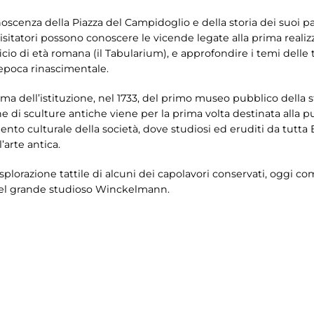
oscenza della Piazza del Campidoglio e della storia dei suoi pala
 visitatori possono conoscere le vicende legate alla prima reali
o di età romana (il Tabularium), e approfondire i temi delle 
epoca rinascimentale.
ema dell’istituzione, nel 1733, del primo museo pubblico della s
e di sculture antiche viene per la prima volta destinata alla p
mento culturale della società, dove studiosi ed eruditi da tut
’arte antica.
esplorazione tattile di alcuni dei capolavori conservati, oggi co
del grande studioso Winckelmann.