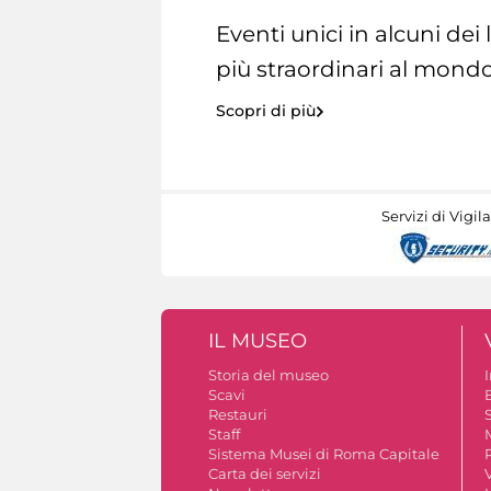
Eventi unici in alcuni dei
più straordinari al mondo
Scopri di più
Servizi di Vigil
IL MUSEO
Storia del museo
Scavi
Restauri
S
Staff
Sistema Musei di Roma Capitale
Carta dei servizi
V