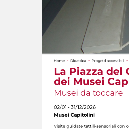
Home
>
Didattica
>
Progetti accessibili
>
Tu sei qui
La Piazza del 
dei Musei Capi
Musei da toccare
02/01 - 31/12/2026
Musei Capitolini
Visite guidate tattili-sensoriali con o