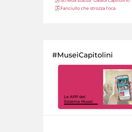
Scheda statua "Galata Capitolino"
Fanciullo che strozza l'oca
#MuseiCapitolini
Le APP del
Sistema Musei