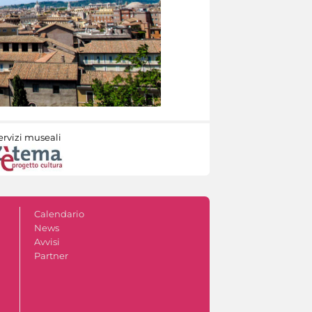
ervizi museali
Calendario
News
Avvisi
Partner