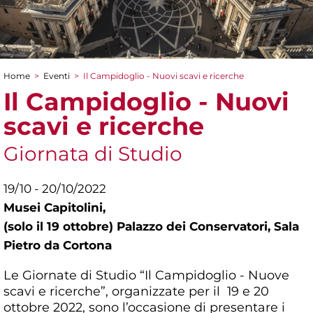
Home
>
Eventi
>
Il Campidoglio - Nuovi scavi e ricerche
Tu sei qui
Il Campidoglio - Nuovi
scavi e ricerche
Giornata di Studio
19/10 - 20/10/2022
Musei Capitolini,
(solo il 19 ottobre) Palazzo dei Conservatori, Sala
Pietro da Cortona
Le Giornate di Studio “Il Campidoglio - Nuove
scavi e ricerche”, organizzate per il 19 e 20
ottobre 2022, sono l’occasione di presentare i