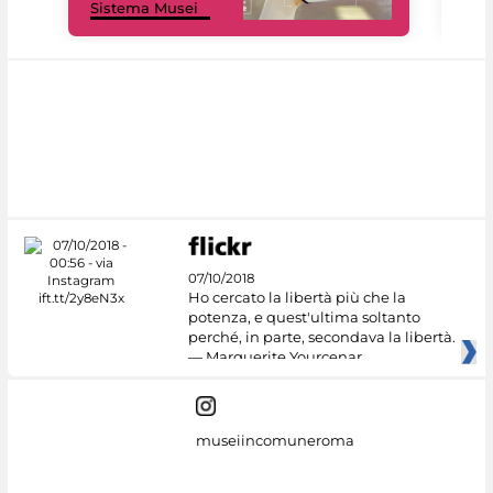
Sistema Musei
net
07/10/2018
Ho cercato la libertà più che la
potenza, e quest'ultima soltanto
perché, in parte, secondava la libertà.
— Marguerite Yourcenar
museiincomuneroma