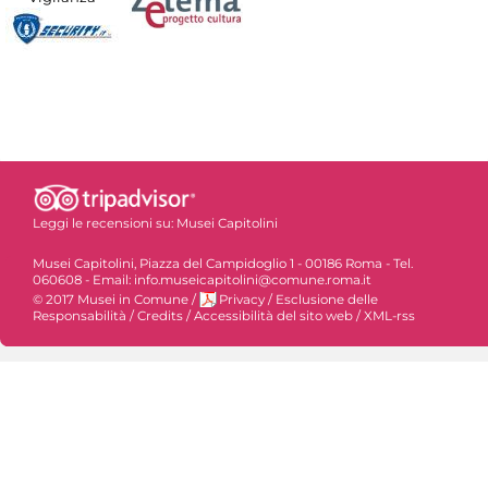
Leggi le recensioni su:
Musei Capitolini
Musei Capitolini, Piazza del Campidoglio 1 - 00186 Roma - Tel.
060608 - Email: info.museicapitolini@comune.roma.it
© 2017 Musei in Comune
/
Privacy
/
Esclusione delle
Responsabilità
/
Credits
/
Accessibilità del sito web
/
XML-rss