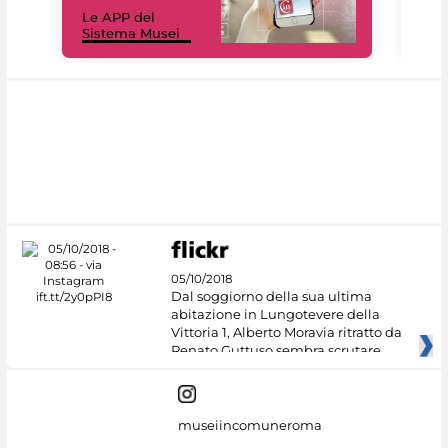
Il 
Le APP del
Mus
Sistema Musei
net
05/10/2018
Dal soggiorno della sua ultima
abitazione in Lungotevere della
Vittoria 1, Alberto Moravia ritratto da
Renato Guttuso sembra scrutare
museiincomuneroma