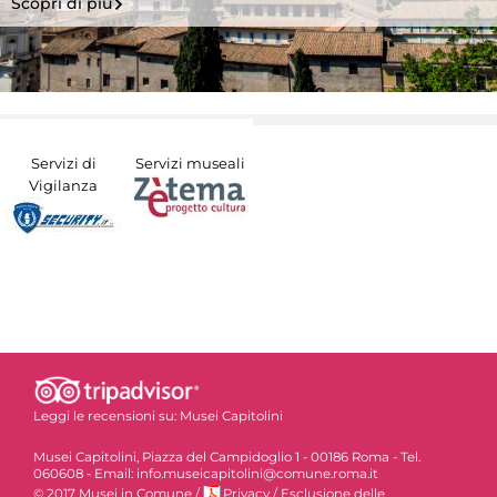
Scopri di più
Servizi di
Servizi museali
Vigilanza
Leggi le recensioni su:
Musei Capitolini
Musei Capitolini, Piazza del Campidoglio 1 - 00186 Roma - Tel.
060608 - Email: info.museicapitolini@comune.roma.it
© 2017 Musei in Comune
/
Privacy
/
Esclusione delle