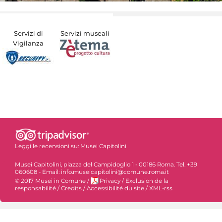
Servizi di
Servizi museali
Vigilanza
Leggi le recensioni su:
Musei Capitolini
Musei Capitolini, piazza del Campidoglio 1 - 00186 Roma. Tel. +39
060608 - Email: info.museicapitolini@comune.roma.it
© 2017 Musei in Comune
/
Privacy
/
Exclusion de la
responsabilité
/
Credits
/
Accessibilité du site
/
XML-rss