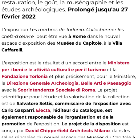
restauration, le goût, la muséographie et les
études archéologiques.
Prolongé jusqu'au 27
février 2022
L'exposition
Les marbres de Torlonia. Collectionner les
chefs-d'œuvre
peut être vue
à Rome
dans le nouvel
espace d'exposition des
Musées du Capitole
, à la
Villa
Caffarelli
.
L'exposition est le résultat d'un accord entre le
Ministero
per i beni e le attività culturali e per il turismo
et la
Fondazione Torlonia
et plus précisément, pour le Ministère,
la
Direzione Generale Archeologia, Belle Arti e Paesaggio
avec la
Soprintendenza Speciale di Roma
. Le projet
scientifique pour l'étude et la valorisation de la collection
est de
Salvatore Settis, commissaire de l'exposition avec
Carlo Gasparri
.
Electa
,
l'éditeur du catalogue, est
également responsable de l'organisation et de la
promotion
de l'exposition.
Le projet de la disposition
est
conçu par
David Chipperfield Architects Milano
, dans les
salles rénovées du nouvel espace des Musées du Capitole à