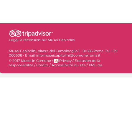
Leggi le recensioni su:
Musei Capitolini
Musei Capitolini, piazza del Campidoglio 1 - 00186 Roma. Tel. +39
060608 - Email: info.museicapitolini@comune.roma.it
© 2017 Musei in Comune
/
Privacy
/
Exclusion de la
responsabilité
/
Credits
/
Accessibilité du site
/
XML-rss