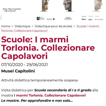
Home
>
Didactique
>
Didactique pour les écoles
>
Scuole: I marmi
You are here
Torlonia. Collezionare Capolavori
Scuole: I marmi
Torlonia. Collezionare
Capolavori
07/10/2020 - 29/06/2021
Musei Capitolini
Attività didattica temporaneamente sospesa.
Visita didattica per
Scuola secondaria di I e II grado
alla
mostra
I marmi Torlonia. Collezionare Capolavori
Le mostre. Per approfondire e non solo…