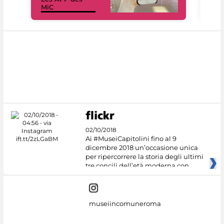
MiC
rés
02/10/2018
Ai #MuseiCapitolini fino al 9
dicembre 2018 un’occasione unica
per ripercorrere la storia degli ultimi
tre concili dell’età moderna con
museiincomuneroma