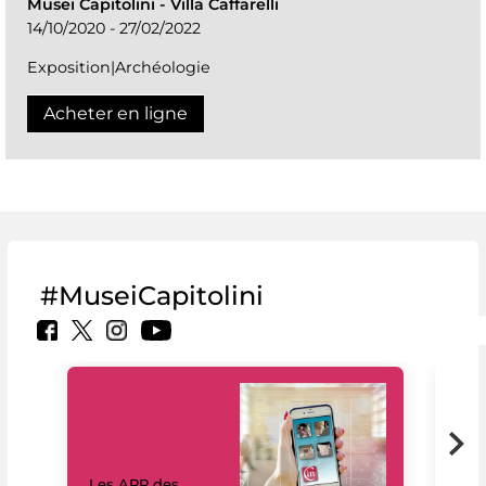
Musei Capitolini
-
Villa Caffarelli
14/10/2020 - 27/02/2022
Exposition|Archéologie
Acheter en ligne
#MuseiCapitolini
Les APP des
Les