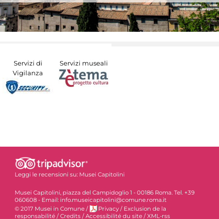
Servizi di
Servizi museali
Vigilanza
Leggi le recensioni su:
Musei Capitolini
Musei Capitolini, piazza del Campidoglio 1 - 00186 Roma. Tel. +39
060608 - Email: info.museicapitolini@comune.roma.it
© 2017 Musei in Comune
/
Privacy
/
Exclusion de la
responsabilité
/
Credits
/
Accessibilité du site
/
XML-rss