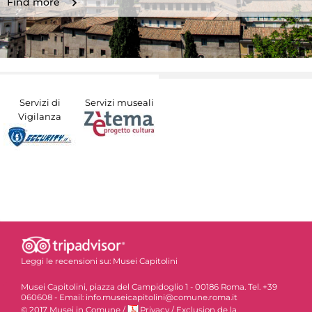
Find more
Servizi di
Servizi museali
Vigilanza
Leggi le recensioni su:
Musei Capitolini
Musei Capitolini, piazza del Campidoglio 1 - 00186 Roma. Tel. +39
060608 - Email: info.museicapitolini@comune.roma.it
© 2017 Musei in Comune
/
Privacy
/
Exclusion de la