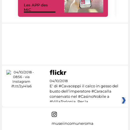
Les APP des
Les
MiC
rés
04/10/2018
E' di #Cavaceppi il calco in gesso del
busto dell’imperatore #Caracalla
conservato nel #CasinoNobile a
#VillaTorlonia. Per la
museiincomuneroma