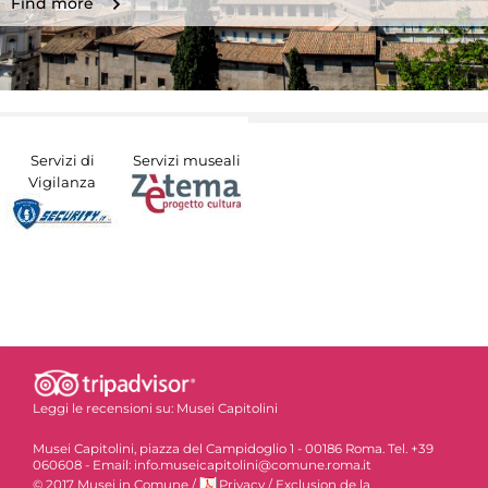
Find more
Servizi di
Servizi museali
Vigilanza
Leggi le recensioni su:
Musei Capitolini
Musei Capitolini, piazza del Campidoglio 1 - 00186 Roma. Tel. +39
060608 - Email: info.museicapitolini@comune.roma.it
© 2017 Musei in Comune
/
Privacy
/
Exclusion de la