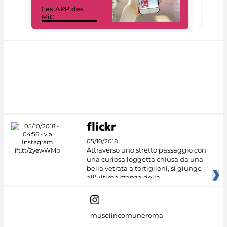
Les APP des
Les
MiC
rés
05/10/2018
Attraverso uno stretto passaggio con
una curiosa loggetta chiusa da una
bella vetrata a tortiglioni, si giunge
all'ultima stanza della
museiincomuneroma