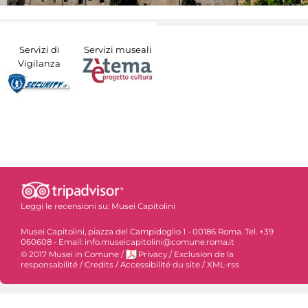
Servizi di
Servizi museali
Vigilanza
Leggi le recensioni su:
Musei Capitolini
Musei Capitolini, piazza del Campidoglio 1 - 00186 Roma. Tel. +39
060608 - Email: info.museicapitolini@comune.roma.it
© 2017 Musei in Comune
/
Privacy
/
Exclusion de la
responsabilité
/
Credits
/
Accessibilité du site
/
XML-rss