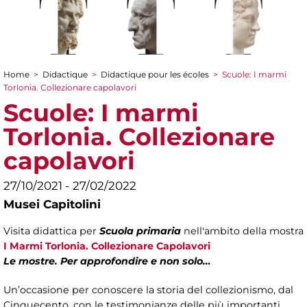
Home
>
Didactique
>
Didactique pour les écoles
>
Scuole: I marmi
You are here
Torlonia. Collezionare capolavori
Scuole: I marmi
Torlonia. Collezionare
capolavori
27/10/2021 - 27/02/2022
Musei Capitolini
Visita didattica per
Scuola primaria
nell'ambito della mostra
I Marmi Torlonia. Collezionare Capolavori
Le mostre. Per approfondire e non solo…
Un’occasione per conoscere la storia del collezionismo, dal
Cinquecento, con le testimonianze delle più importanti