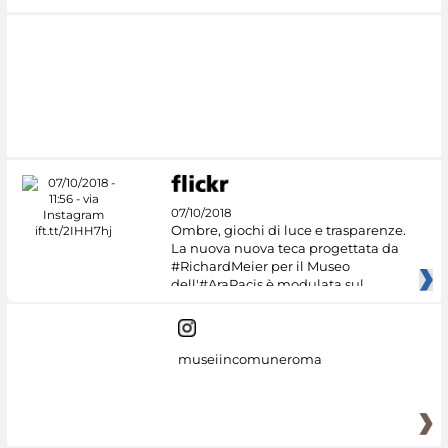
07/10/2018
Ombre, giochi di luce e trasparenze.
La nuova nuova teca progettata da
#RichardMeier per il Museo
dell'#AraPacis è modulata sul
museiincomuneroma