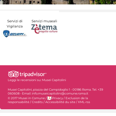
Servizi di
Servizi museali
Vigilanza
Leggi le recensioni su:
Musei Capitolini
Musei Capitolini, piazza del Campidoglio 1 - 00186 Roma. Tel. +39
060608 - Email: info.museicapitolini@comune.roma.it
© 2017 Musei in Comune
/
Privacy
/
Exclusion de la
responsabilité
/
Credits
/
Accessibilité du site
/
XML-rss