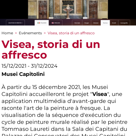
Home
>
Evénements
>
Visea, storia di un affresco
You are here
Visea, storia di un
affresco
15/12/2021 - 31/12/2024
Musei Capitolini
À partir du 15 décembre 2021, les Musei
Capitolini accueilleront le projet "
Visea
", une
application multimédia d'avant-garde qui
raconte l'art de la peinture à fresque. La
visualisation de la séquence d'exécution du
cycle de peinture murale réalisé par le peintre
Tommaso Laureti dans la Sala dei Capitani du
Palazzo dei Conservatori des Musei Capitolini