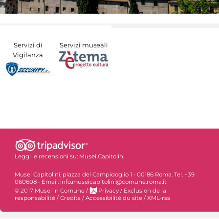
Servizi di
Servizi museali
Vigilanza
Leggi le recensioni su:
Musei Capitolini
Musei Capitolini, piazza del Campidoglio 1 - 00186 Roma. Tel. +39
060608 - Email: info.museicapitolini@comune.roma.it
© 2017 Musei in Comune
/
Privacy
/
Exclusion de la
responsabilité
/
Credits
/
Accessibilité du site
/
XML-rss