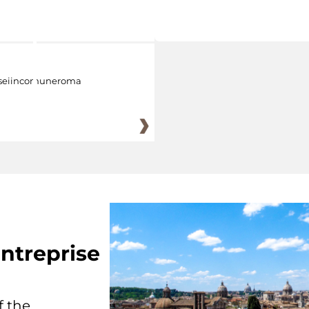
eiincomuneroma
ntreprise
f the