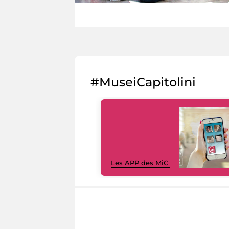
#MuseiCapitolini
Les APP des MiC