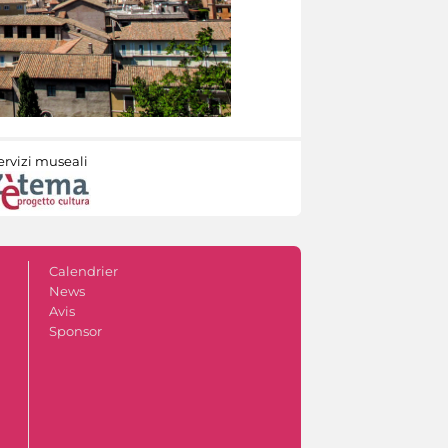
ervizi museali
Calendrier
News
Avis
Sponsor