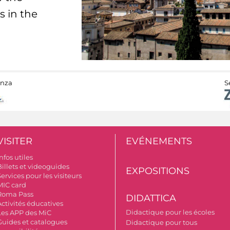
s in the
anza
S
VISITER
EVÉNEMENTS
nfos utiles
Billets et videoguides
EXPOSITIONS
ervices pour les visiteurs
MIC card
Roma Pass
DIDATTICA
Activités éducatives
Didactique pour les écoles
Les APP des MiC
Guides et catalogues
Didactique pour tous