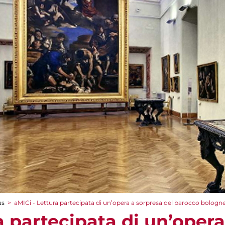
us
>
aMICi - Lettura partecipata di un’opera a sorpresa del barocco bologn
a partecipata di un’oper