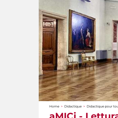
Home
>
Didactique
>
Didactique pour to
You are here
aMICi - Lettur