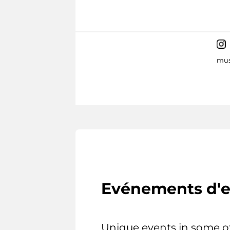
mus
Evénements d'e
Unique events in some o