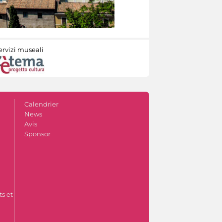
ervizi museali
Calendrier
News
Avis
Sponsor
s et