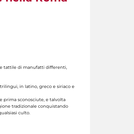
e tattile di manufatti differenti,
ilingui, in latino, greco e siriaco e
e prima sconosciute, e talvolta
igione tradizionale conquistando
ualsiasi culto.