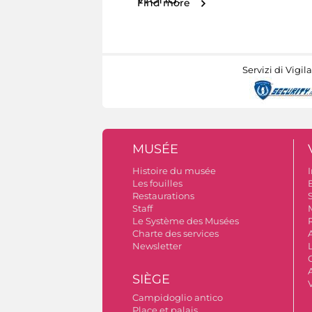
Find more
Servizi di Vigil
MUSÉE
Histoire du musée
I
Les fouilles
Restaurations
S
Staff
Le Système des Musées
Charte des services
Newsletter
A
SIÈGE
Campidoglio antico
Place et palais