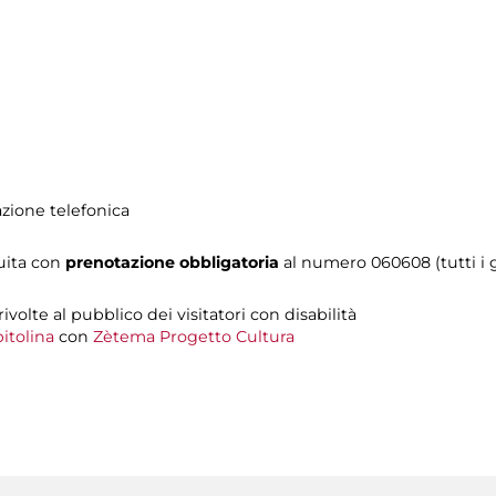
azione telefonica
tuita con
prenotazione obbligatoria
al numero
060608 (tutti i g
 rivolte al pubblico dei visitatori con disabilità
itolina
con
Zètema Progetto Cultura