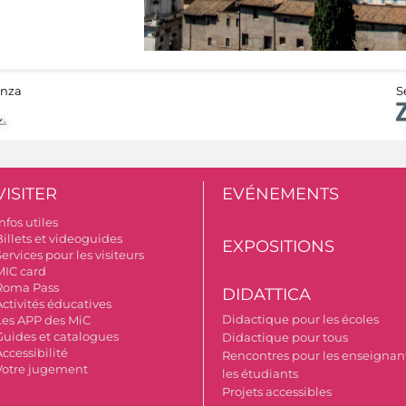
anza
S
VISITER
EVÉNEMENTS
nfos utiles
Billets et videoguides
EXPOSITIONS
ervices pour les visiteurs
MIC card
Roma Pass
DIDATTICA
Activités éducatives
Didactique pour les écoles
Les APP des MiC
Guides et catalogues
Didactique pour tous
ccessibilité
Rencontres pour les enseignant
Votre jugement
les étudiants
Projets accessibles