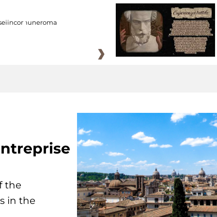
eiincomuneroma
ntreprise
f the
s in the