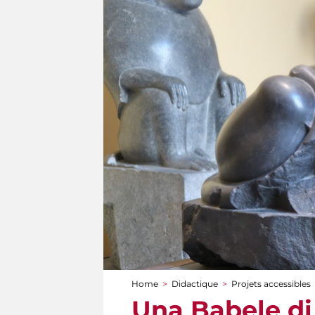
Home
>
Didactique
>
Projets accessibles
You are here
Una Babele di 