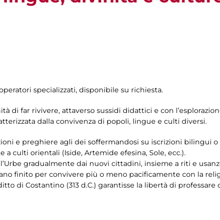
operatori specializzati, disponibile su richiesta.
tà di far rivivere, attaverso sussidi didattici e con l’esplorazion
terizzata dalla convivenza di popoli, lingue e culti diversi.
ni e preghiere agli dei soffermandosi su iscrizioni bilingui o tr
 a culti orientali (Iside, Artemide efesina, Sole, ecc.).
ll’Urbe gradualmente dai nuovi cittadini, insieme a riti e usanz
evano finito per convivere più o meno pacificamente con la rel
tto di Costantino (313 d.C.) garantisse la libertà di professare q