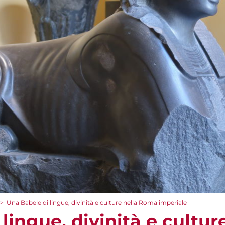
>
Una Babele di lingue, divinità e culture nella Roma imperiale
lingue, divinità e cultu