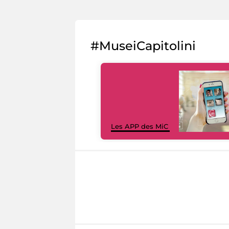
#MuseiCapitolini
Les APP des MiC