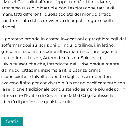
I Musei Capitolini offrono l’opportunità di far rivivere,
attaverso sussidi didattici e con l’esplorazione tattile di
manufatti differenti, quella società del mondo antico
caratterizzata dalla convivenza di popoli, lingue e culti
diversi.
Il percorso prende in esame invocazioni e preghiere agli dei
soffermandosi su iscrizioni bilingui o trilingui, in latino,
greco e siriaco e su alcune affascinanti sculture legate a
culti orientali (Iside, Artemide efesina, Sole, ecc.).
Divinità esotiche che, introdotte nell’Urbe gradualmente
dai nuovi cittadini, insieme a riti e usanze prima
sconosciute, e talvolta adorate dagli stessi imperatori,
avevano finito per convivere più o meno pacificamente con
la religione tradizionale conquistando sempre più adepti, in
attesa che l’Editto di Costantino (313 d.C.) garantisse la
libertà di professare qualsiasi culto.
Gratis