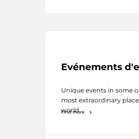
Evénements d'e
Unique events in some o
most extraordinary place
world.
Find more