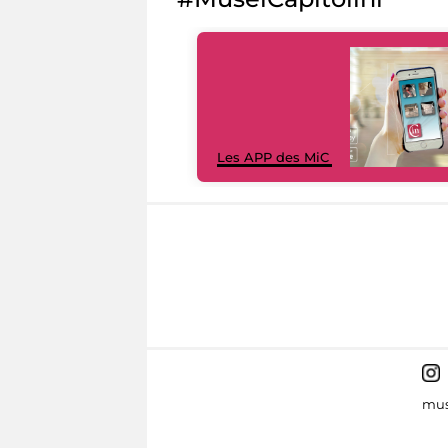
Les APP des MiC
mus