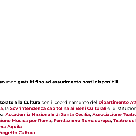
so
sono
gratuiti fino ad esaurimento posti disponibili
.
orato alla Cultura
con il coordinamento del
Dipartimento Atti
ma
, la
Sovrintendenza capitolina ai Beni Culturali
e le istituzio
ea:
Accademia Nazionale di Santa Cecilia
,
Associazione Teatr
ione Musica per Roma
,
Fondazione Romaeuropa
,
Teatro de
ma Aquila
rogetto Cultura