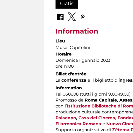
Gratis
Information
Lieu
Musei Capitolini
Horaire
Domenica 1 gennaio 2023
ore 17.00
Billet d'entrée
La
conferenza
e il biglietto d'
ingres
Information
Tel 060608 (tutti i giorni 9.00-19.00)
Promosso da
Roma Capitale,
Assess
con l’
Istituzione Biblioteche di Ro
produzione culturale contemporan
Palaexpo
,
Casa del Cinema
,
Fondaz
Filarmonica Romana
e
Nuovo Cine
Supporto organizzativo di
Zètema P