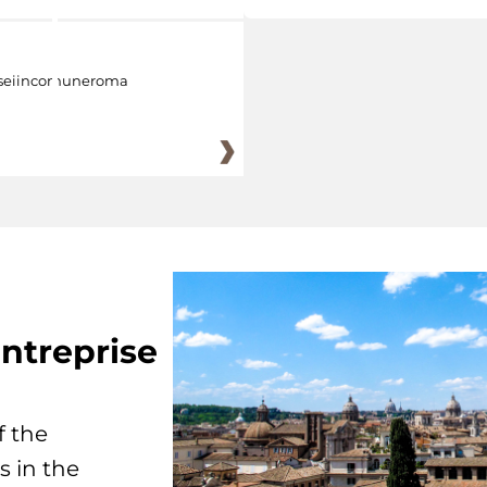
eiincomuneroma
ntreprise
f the
s in the