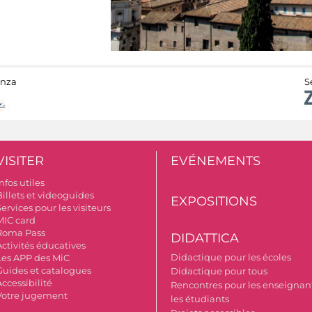
anza
S
VISITER
EVÉNEMENTS
nfos utiles
Billets et videoguides
EXPOSITIONS
ervices pour les visiteurs
MIC card
Roma Pass
DIDATTICA
Activités éducatives
Didactique pour les écoles
Les APP des MiC
Guides et catalogues
Didactique pour tous
ccessibilité
Rencontres pour les enseignant
Votre jugement
les étudiants