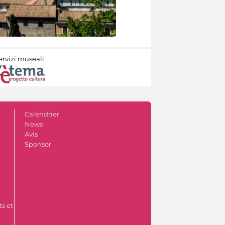
ervizi museali
Calendrier
News
Avis
Sponsor
s et