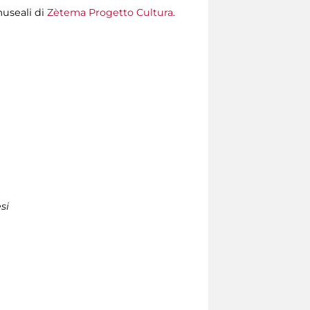
museali di
Zètema Progetto Cultura
.
si