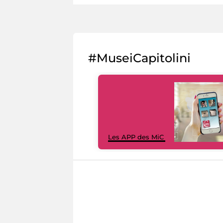
#MuseiCapitolini
Les APP des MiC