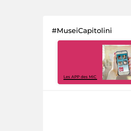
#MuseiCapitolini
Les APP des MiC