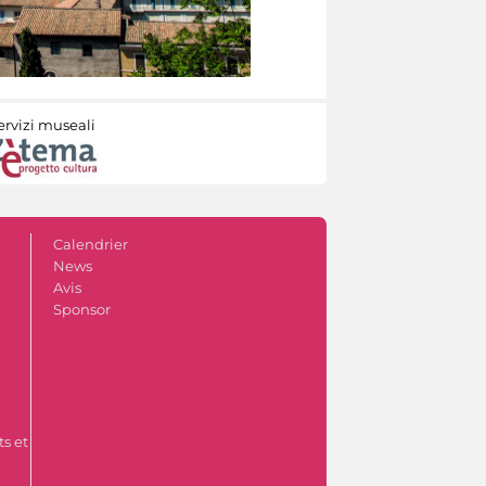
ervizi museali
Calendrier
News
Avis
Sponsor
s et