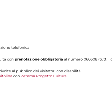
azione telefonica
tuita con
prenotazione obbligatoria
al numero
060608 (tutti i g
 rivolte al pubblico dei visitatori con disabilità
itolina
con
Zètema Progetto Cultura