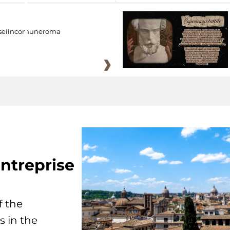
eiincomuneroma
ntreprise
f the
s in the