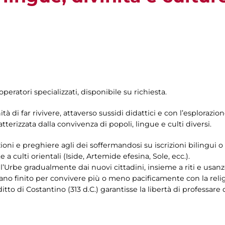
operatori specializzati, disponibile su richiesta.
tà di far rivivere, attaverso sussidi didattici e con l’esplorazion
terizzata dalla convivenza di popoli, lingue e culti diversi.
ni e preghiere agli dei soffermandosi su iscrizioni bilingui o tr
 a culti orientali (Iside, Artemide efesina, Sole, ecc.).
ll’Urbe gradualmente dai nuovi cittadini, insieme a riti e usanz
evano finito per convivere più o meno pacificamente con la rel
tto di Costantino (313 d.C.) garantisse la libertà di professare q