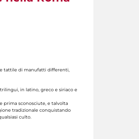
e tattile di manufatti differenti,
ilingui, in latino, greco e siriaco e
e prima sconosciute, e talvolta
igione tradizionale conquistando
ualsiasi culto.