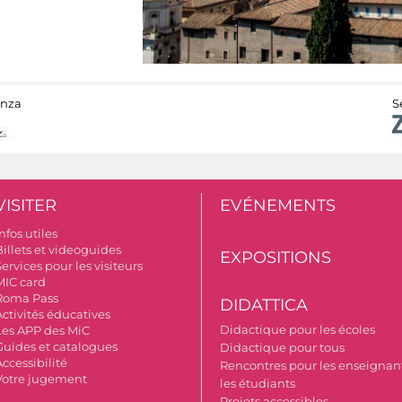
anza
S
VISITER
EVÉNEMENTS
nfos utiles
Billets et videoguides
EXPOSITIONS
ervices pour les visiteurs
MIC card
Roma Pass
DIDATTICA
Activités éducatives
Didactique pour les écoles
Les APP des MiC
Guides et catalogues
Didactique pour tous
ccessibilité
Rencontres pour les enseignant
Votre jugement
les étudiants
Projets accessibles