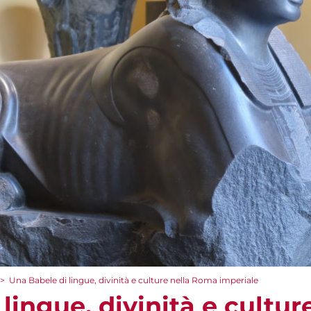
>
Una Babele di lingue, divinità e culture nella Roma imperiale
lingue, divinità e cultu