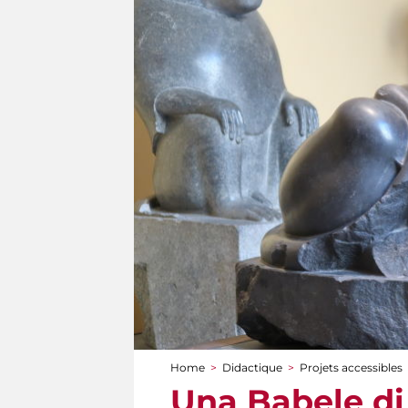
Home
>
Didactique
>
Projets accessibles
You are here
Una Babele di 