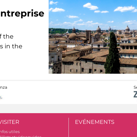
ntreprise
f the
s in the
anza
S
VISITER
EVÉNEMENTS
nfos utiles
Billets et videoguides