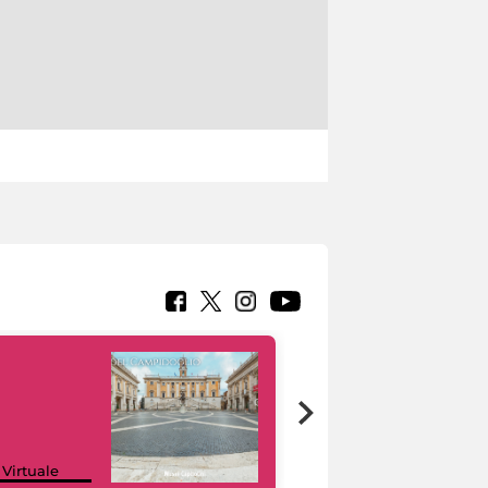
Google Arts &
 Virtuale
Culture