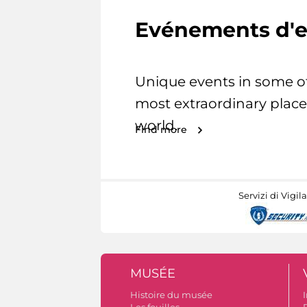
Evénements d'e
Unique events in some o
most extraordinary place
world.
Find more
Servizi di Vigil
MUSÉE
Histoire du musée
I
Les fouilles