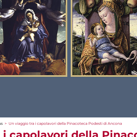
us
>
Un viaggio tra i capolavori della Pinacoteca Podesti di Ancona
 i capolavori della Pina