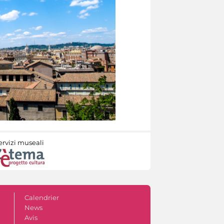
ervizi museali
Calendrier
News
Avis