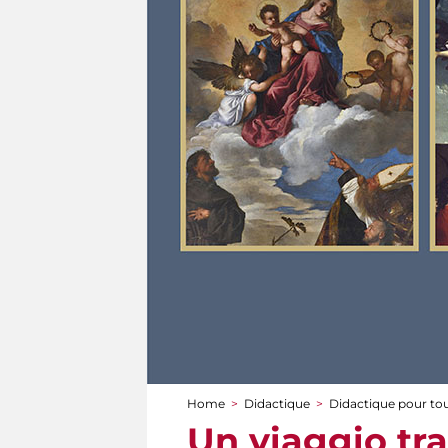
Home
>
Didactique
>
Didactique pour to
You are here
Un viaggio tra