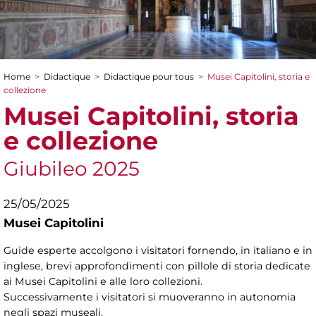
Home
>
Didactique
>
Didactique pour tous
>
Musei Capitolini, storia e
You are here
collezione
Musei Capitolini, storia
e collezione
Giubileo 2025
25/05/2025
Musei Capitolini
Guide esperte accolgono i visitatori fornendo, in italiano e in
inglese, brevi approfondimenti con pillole di storia dedicate
ai Musei Capitolini e alle loro collezioni.
Successivamente i visitatori si muoveranno in autonomia
negli spazi museali.