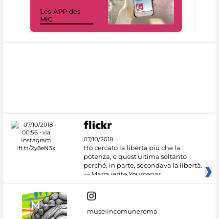
Les APP des
Les
MiC
rés
07/10/2018
Ho cercato la libertà più che la
potenza, e quest'ultima soltanto
perché, in parte, secondava la libertà.
— Marguerite Yourcenar
museiincomuneroma