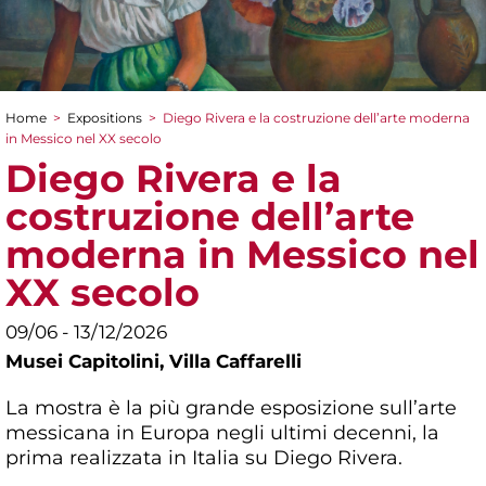
Home
>
Expositions
>
Diego Rivera e la costruzione dell’arte moderna
You are here
in Messico nel XX secolo
Diego Rivera e la
costruzione dell’arte
moderna in Messico nel
XX secolo
09/06 - 13/12/2026
Musei Capitolini,
Villa Caffarelli
La mostra è la più grande esposizione sull’arte
messicana in Europa negli ultimi decenni, la
prima realizzata in Italia su Diego Rivera.