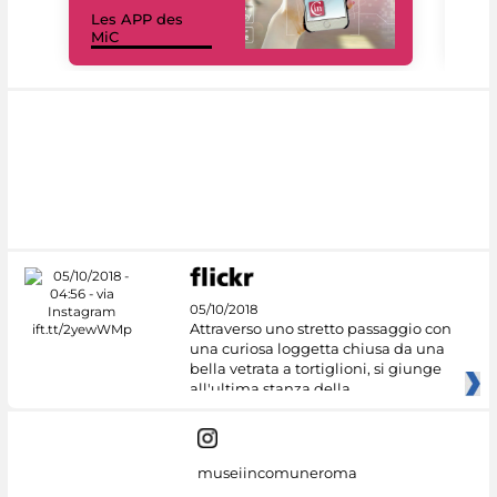
Les APP des
Les
MiC
rés
05/10/2018
Attraverso uno stretto passaggio con
una curiosa loggetta chiusa da una
bella vetrata a tortiglioni, si giunge
all'ultima stanza della
museiincomuneroma