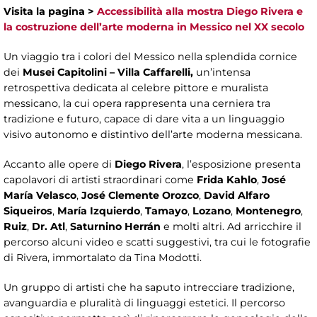
Visita la pagina >
Accessibilità alla mostra Diego Rivera e
la costruzione dell’arte moderna in Messico nel XX secolo
Un viaggio tra i colori del Messico nella splendida cornice
dei
Musei Capitolini – Villa Caffarelli,
un’intensa
retrospettiva dedicata al celebre pittore e muralista
messicano, la cui opera rappresenta una cerniera tra
tradizione e futuro, capace di dare vita a un linguaggio
visivo autonomo e distintivo dell’arte moderna messicana.
Accanto alle opere di
Diego Rivera
, l’esposizione presenta
capolavori di artisti straordinari come
Frida Kahlo
,
José
María Velasco
,
José Clemente Orozco
,
David Alfaro
Siqueiros
,
María Izquierdo
,
Tamayo
,
Lozano
,
Montenegro
,
Ruiz
,
Dr. Atl
,
Saturnino Herrán
e molti altri. Ad arricchire il
percorso alcuni video e scatti suggestivi, tra cui le fotografie
di Rivera, immortalato da Tina Modotti.
Un gruppo di artisti che ha saputo intrecciare tradizione,
avanguardia e pluralità di linguaggi estetici. Il percorso