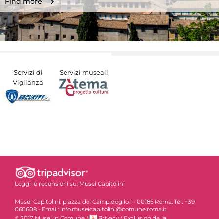
Find more
Servizi di
Servizi museali
Vigilanza
Leggi le recensioni su:
Musei Capitolini
Musei Capitolini, piazza del Campidoglio 1 - 00186 Roma. Tel. +39
060608 - Email: info.museicapitolini@comune.roma.it
© 2017 Musei in Comune
/
Privacy
/
Exclusion de la