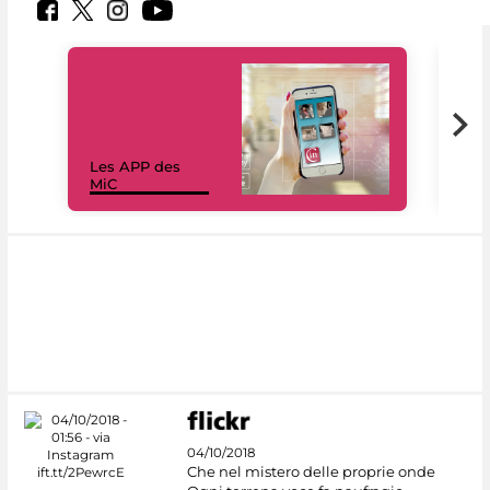
Les APP des
Les
MiC
rés
04/10/2018
Che nel mistero delle proprie onde