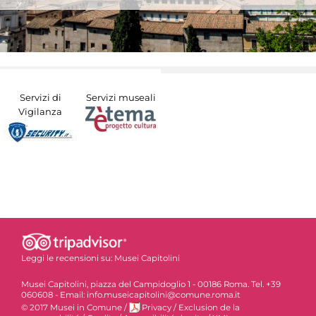
Servizi di
Servizi museali
Vigilanza
Leggi le recensioni su:
Musei Capitolini
Musei Capitolini, piazza del Campidoglio 1 - 00186 Roma. Tel. +39
060608 - Email: info.museicapitolini@comune.roma.it
© 2017 Musei in Comune
/
Privacy
/
Exclusion de la