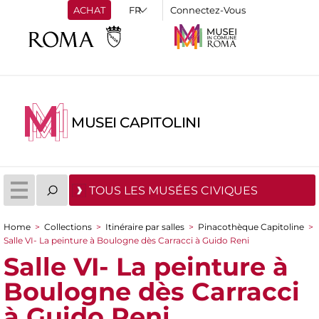
ACHAT
Connectez-Vous
MUSEI CAPITOLINI
TOUS LES MUSÉES CIVIQUES
Home
>
Collections
>
Itinéraire par salles
>
Pinacothèque Capitoline
>
You are here
Salle VI- La peinture à Boulogne dès Carracci à Guido Reni
Salle VI- La peinture à
Boulogne dès Carracci
à Guido Reni