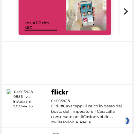
Les APP des
Les
MiC
rés
04/10/2018
E' di #Cavaceppi il calco in gesso del
busto dell’imperatore #Caracalla
conservato nel #CasinoNobile a
#VillaTorlonia. Per la