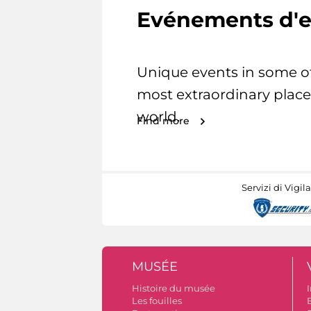
Evénements d'e
Unique events in some o
most extraordinary place
world.
Find more
Servizi di Vigil
MUSÉE
Histoire du musée
I
Les fouilles