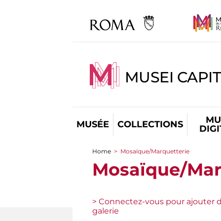
MUSEI CAPIT
MU
MUSÉE
COLLECTIONS
DIG
Home
>
Mosaïque/Marquetterie
You are here
Mosaïque/Mar
> Connectez-vous pour ajouter d
galerie