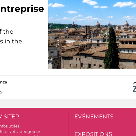
ntreprise
f the
s in the
anza
S
VISITER
EVÉNEMENTS
nfos utiles
Billets et videoguides
EXPOSITIONS