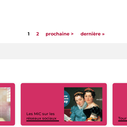
1
2
prochaine >
dernière »
Les MiC sur les
réseaux sociaux
Tour