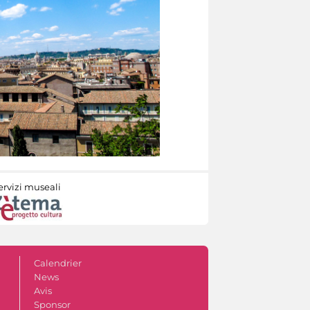
ervizi museali
Calendrier
News
Avis
Sponsor