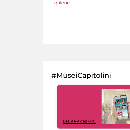
galerie
Pages
#MuseiCapitolini
Les APP des MiC