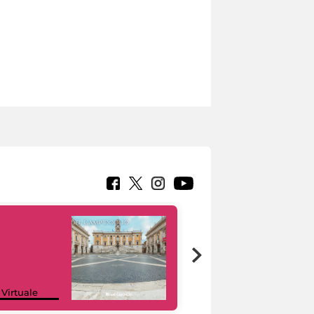
Google Arts &
 Virtuale
Culture