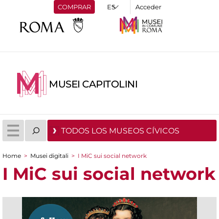
COMPRAR
Acceder
MUSEI CAPITOLINI
TODOS LOS MUSEOS CÍVICOS
Home
>
Musei digitali
>
I MiC sui social network
You are here
I MiC sui social network