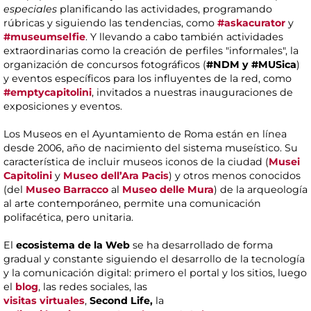
especiales
planificando las actividades, programando
rúbricas y siguiendo las tendencias, como
#askacurator
y
#museumselfie
. Y llevando a cabo también actividades
extraordinarias como la creación de perfiles "informales", la
organización de concursos fotográficos (
#NDM y #MUSica
)
y eventos específicos para los influyentes de la red, como
#emptycapitolini
, invitados a nuestras inauguraciones de
exposiciones y eventos.
Los Museos en el Ayuntamiento de Roma están en línea
desde 2006, año de nacimiento del sistema museístico. Su
característica de incluir museos iconos de la ciudad (
Musei
Capitolini
y
Museo dell’Ara Pacis
) y otros menos conocidos
(del
Museo Barracco
al
Museo delle Mura
) de la arqueología
al arte contemporáneo, permite una comunicación
polifacética, pero unitaria.
El
ecosistema de la Web
se ha desarrollado de forma
gradual y constante siguiendo el desarrollo de la tecnología
y la comunicación digital: primero el portal y los sitios, luego
el
blog
, las redes sociales, las
visitas virtuales
,
Second
Life,
la