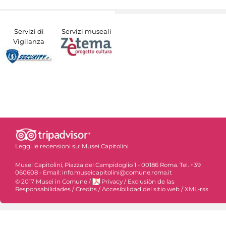
Servizi di
Servizi museali
Vigilanza
Leggi le recensioni su:
Musei Capitolini
Musei Capitolini, Piazza del Campidoglio 1 - 00186 Roma. Tel. +39
060608 - Email: info.museicapitolini@comune.roma.it
© 2017 Musei in Comune
/
Privacy
/
Exclusiòn de las
Responsabilidades
/
Credits
/
Accesibilidad del sitio web
/
XML-rss