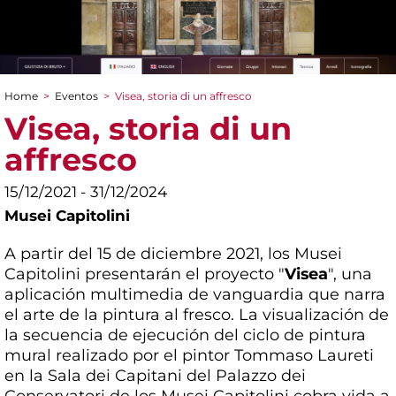
Home
>
Eventos
>
Visea, storia di un affresco
You are here
Visea, storia di un
affresco
15/12/2021 - 31/12/2024
Musei Capitolini
A partir del 15 de diciembre 2021, los Musei
Capitolini presentarán el proyecto "
Visea
", una
aplicación multimedia de vanguardia que narra
el arte de la pintura al fresco. La visualización de
la secuencia de ejecución del ciclo de pintura
mural realizado por el pintor Tommaso Laureti
en la Sala dei Capitani del Palazzo dei
Conservatori de los Musei Capitolini cobra vida a