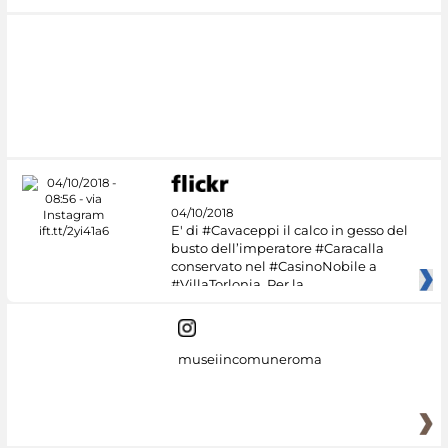
04/10/2018
E' di #Cavaceppi il calco in gesso del
busto dell’imperatore #Caracalla
conservato nel #CasinoNobile a
#VillaTorlonia. Per la
museiincomuneroma