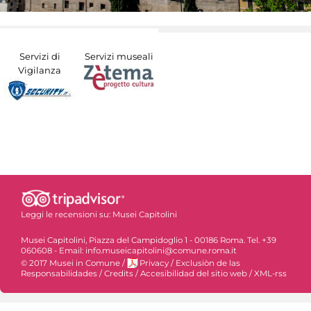
Servizi di
Servizi museali
Vigilanza
Leggi le recensioni su:
Musei Capitolini
Musei Capitolini, Piazza del Campidoglio 1 - 00186 Roma. Tel. +39
060608 - Email: info.museicapitolini@comune.roma.it
© 2017 Musei in Comune
/
Privacy
/
Exclusiòn de las
Responsabilidades
/
Credits
/
Accesibilidad del sitio web
/
XML-rss