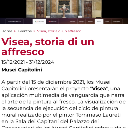
Home
>
Eventos
>
Visea, storia di un affresco
You are here
Visea, storia di un
affresco
15/12/2021 - 31/12/2024
Musei Capitolini
A partir del 15 de diciembre 2021, los Musei
Capitolini presentarán el proyecto "
Visea
", una
aplicación multimedia de vanguardia que narra
el arte de la pintura al fresco. La visualización de
la secuencia de ejecución del ciclo de pintura
mural realizado por el pintor Tommaso Laureti
en la Sala dei Capitani del Palazzo dei
Conservatori de los Musei Capitolini cobra vida a