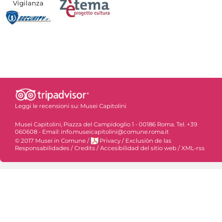
Vigilanza
Leggi le recensioni su:
Musei Capitolini
Musei Capitolini, Piazza del Campidoglio 1 - 00186 Roma. Tel. +39
060608 - Email: info.museicapitolini@comune.roma.it
© 2017 Musei in Comune
/
Privacy
/
Exclusiòn de las
Responsabilidades
/
Credits
/
Accesibilidad del sitio web
/
XML-rss