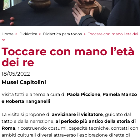
Home
>
Didáctica
>
Didáctica para todos
>
Toccare con mano l’età dei
You are here
re
Toccare con mano l’età
dei re
18/05/2022
Musei Capitolini
Visita tattile a tema a cura di
Paola Piccione
,
Pamela Manzo
e Roberta Tanganelli
La visita si propone di
avvicinare il visitatore
, guidato dal
tatto e dalla narrazione,
al periodo più antico della storia di
Roma
, ricostruendo costumi, capacità tecniche, contatti con
ambiti culturali diversi attraverso l’esplorazione diretta di