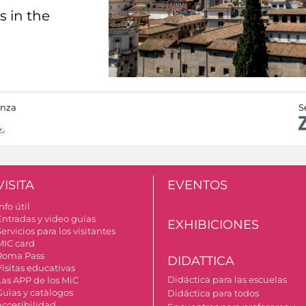
s in the
anza
S
VISITA
EVENTOS
nfo útil
Entradas y video guías
EXHIBICIONES
ervicios para los visitantes
MIC card
Roma Pass
DIDATTICA
Visitas educativas
Didáctica para las escuelas
Las APP de los MiC
Guìas y catàlogos
Didáctica para todos
Accesibilidad