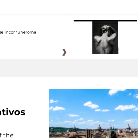
eiincomuneroma
tivos
f the