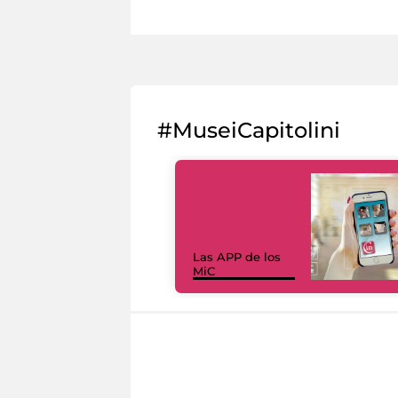
#MuseiCapitolini
Las APP de los
MiC