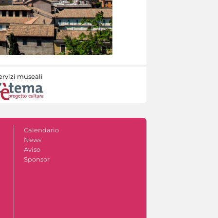
ervizi museali
Calendario
News
Aviso
Sponsor