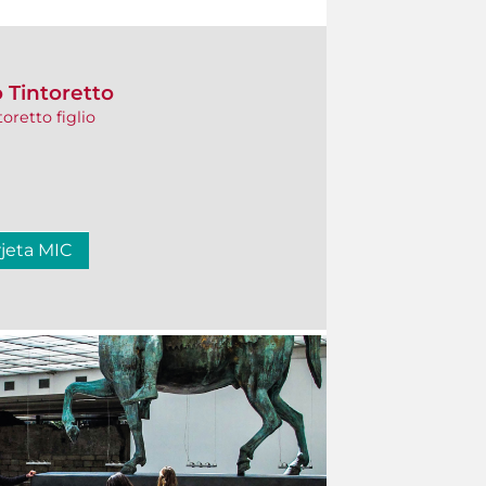
 Tintoretto
oretto figlio
rjeta MIC