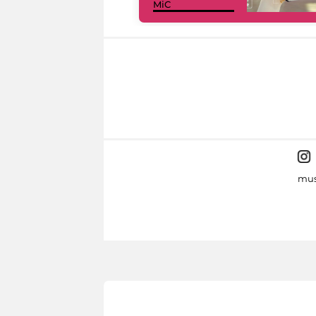
MiC
mus