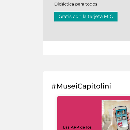
Didáctica para todos
Gratis con la tarjeta MIC
#MuseiCapitolini
Las APP de los