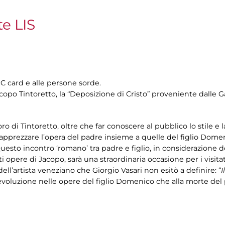
te LIS
IC card e alle persone sorde.
opo Tintoretto, la “Deposizione di Cristo” proveniente dalle G
 di Tintoretto, oltre che far conoscere al pubblico lo stile e la
 apprezzare l’opera del padre insieme a quelle del figlio Dome
. Questo incontro ‘romano’ tra padre e figlio, in considerazione
 opere di Jacopo, sarà una straordinaria occasione per i visita
ll’artista veneziano che Giorgio Vasari non esitò a definire: “
I
l’evoluzione nelle opere del figlio Domenico che alla morte del 