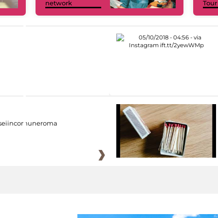
network
Tour
eiincomuneroma