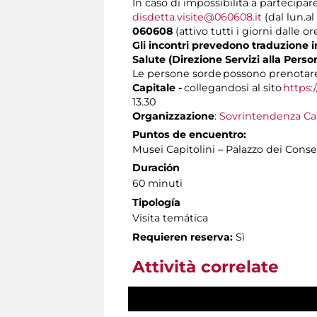
In caso di impossibilità a partecipare
disdetta.visite@060608.it
(dal lun.al
060608
(attivo tutti i giorni dalle or
Gli incontri prevedono traduzione in
Salute (Direzione Servizi alla Perso
Le persone sorde possono prenotare 
Capitale -
collegandosi al sito
https:
13.30
Organizzazione
:
Sovrintendenza Ca
Puntos de encuentro:
Musei Capitolini – Palazzo dei Conse
Duración
60 minuti
Tipología
Visita temática
Requieren reserva:
Sì
Attività correlate