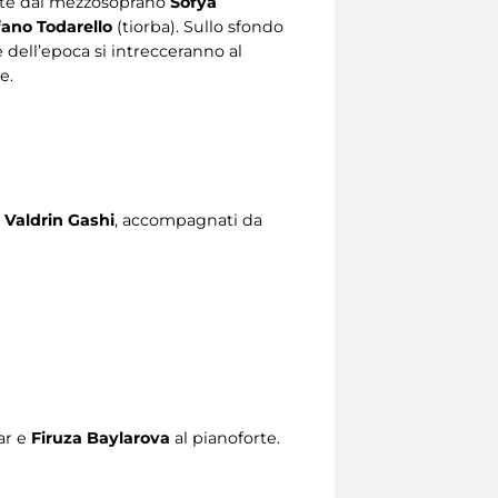
ate dal mezzosoprano
Sofya
fano Todarello
(tiorba). Sullo sfondo
dell’epoca si intrecceranno al
e.
e
Valdrin Gashi
, accompagnati da
ar e
Firuza Baylarova
al pianoforte.