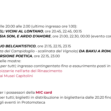
e 20.00 alle 2.00 (ultimo ingresso ore 1.00):
L: VICINI AL LONTANO
, ore 20.45, 22.45, 00.15
IA SON, E ARDO D’AMORE
, ore 21.00, 22.30, 00.00 (evento
UO BELCANTISTICO
, ore 21.15, 22.15, 23.15
za del Campidoglio - scalinata del Vignola)
DA BAKU A ROMA
RSIONE POETICA
, ore 22.15, 23.00
delle mostre:
per tutti; ingresso contingentato fino a esaurimento posti in 
bizzarrie nell'arte del Rinascimento
 ai Musei Capitolini
r i possessori della
MIC card
er tutti; biglietti in distribuzione in biglietteria dalle 20.20 f
li eventi in Protomoteca