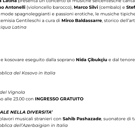
 Latina
presenta un concerto di musiche seicentesche cant
o Antonelli
(violoncello barocco),
Marco Silvi
(cembalo) e
Ste
mode spagnoleggianti e passioni erotiche, le musiche tipiche 
emisia Gentileschi a cura di
Mirco Baldassarre
, storico dell’art
tiqua Latina
e e kosovare eseguito dalla soprano
Nida Çibukçiu
e dal tenor
lica del Kosovo in Italia
 del Vignola
so alle 23.00 con
INGRESSO GRATUITO
ALE NELLA DIVERSITA’
lavori musicali stranieri con
Sahib Pashazade
, suonatore di t
lica dell’Azerbaigian in Italia