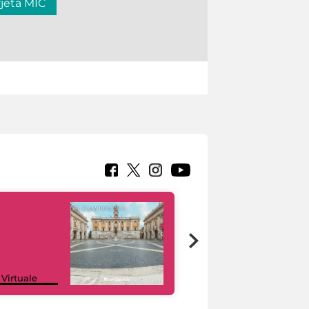
rjeta MIC
Google Arts &
 Virtuale
Culture