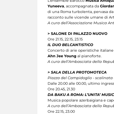
L’ensemble barocco
Musica Antiqua
Yuneeva
, accompagnata da
Giordan
di una Roma turbolenta, pervasa da 
racconto sulle vicende umane di Art
A cura dell’Associazione Musica An
> SALONE DI PALAZZO NUOVO
Ore 21.15, 22.15, 23.15
IL DUO BELCANTISTICO
Concerto di arie operistiche italian
Ahn Jee Young
al pianoforte.
A cura dell’Ambasciata della Repubb
> SALA DELLA PROTOMOTECA
Piazza del Campidoglio - scalinata
Dalle 20.00 alle 00.00, ultimo ingres
Ore 20.45, 21.30
DA BAKU A ROMA: L’UNITA’ MUSIC
Musica popolare azerbaigiana e capo
A cura dell’Ambasciata della Repubb
Ore 22.15, 23.00