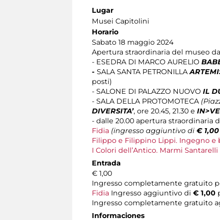
Lugar
Musei Capitolini
Horario
Sabato 18 maggio 2024
Apertura straordinaria del museo dall
- ESEDRA DI MARCO AURELIO
BABE
-
SALA SANTA PETRONILLA
ARTEMIS
posti)
-
SALONE DI PALAZZO NUOVO
IL D
- SALA DELLA PROTOMOTECA
(Piaz
DIVERSITA’
, ore 20.45, 21.30 e
IN>VE
- dalle 20.00 apertura straordinaria 
Fidia
(ingresso aggiuntivo di
€ 1,00
Filippo e Filippino Lippi. Ingegno e 
I Colori dell’Antico. Marmi Santarelli
Entrada
€ 1,00
Ingresso completamente gratuito pe
Fidia
Ingresso aggiuntivo di
€ 1,00
p
Ingresso completamente gratuito ag
Informaciones