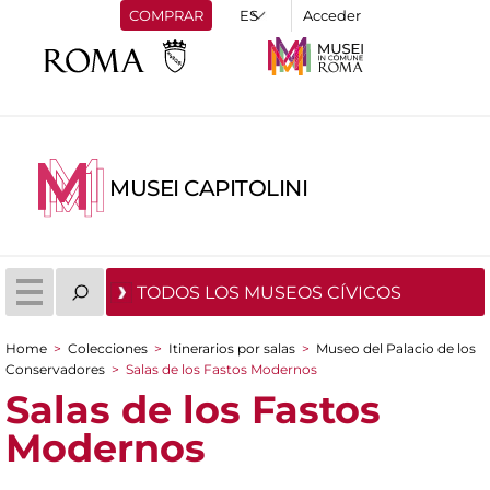
COMPRAR
Acceder
MUSEI CAPITOLINI
TODOS LOS MUSEOS CÍVICOS
Home
>
Colecciones
>
Itinerarios por salas
>
Museo del Palacio de los
You are here
Conservadores
>
Salas de los Fastos Modernos
Salas de los Fastos
Modernos