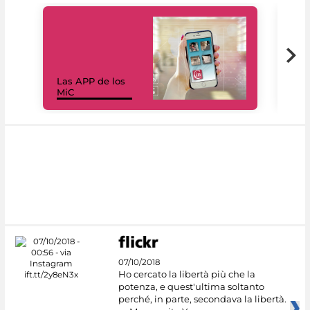
Las APP de los
I Mi
MiC
net
07/10/2018
Ho cercato la libertà più che la
potenza, e quest'ultima soltanto
perché, in parte, secondava la libertà.