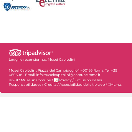
Leggi le recensioni su:
Musei Capitolini
Musei Capitolini, Piazza del Campidoglio 1 - 00186 Roma. Tel. +39
060608 - Email: info.museicapitolini@comune.roma.it
© 2017 Musei in Comune
/
Privacy
/
Exclusiòn de las
Responsabilidades
/
Credits
/
Accesibilidad del sitio web
/
XML-rss