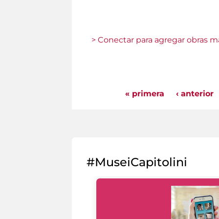
> Conectar para agregar obras ma
« primera
‹ anterior
Pages
#MuseiCapitolini