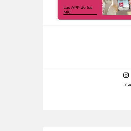
Las APP de los
MiC
mus