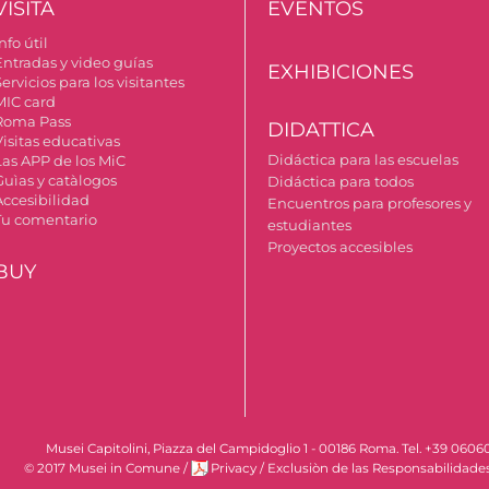
VISITA
EVENTOS
nfo útil
Entradas y video guías
EXHIBICIONES
ervicios para los visitantes
MIC card
Roma Pass
DIDATTICA
Visitas educativas
Didáctica para las escuelas
Las APP de los MiC
Guìas y catàlogos
Didáctica para todos
Accesibilidad
Encuentros para profesores y
Tu comentario
estudiantes
Proyectos accesibles
BUY
Musei Capitolini, Piazza del Campidoglio 1 - 00186 Roma. Tel. +39 060
© 2017 Musei in Comune
/
Privacy
/
Exclusiòn de las Responsabilidade