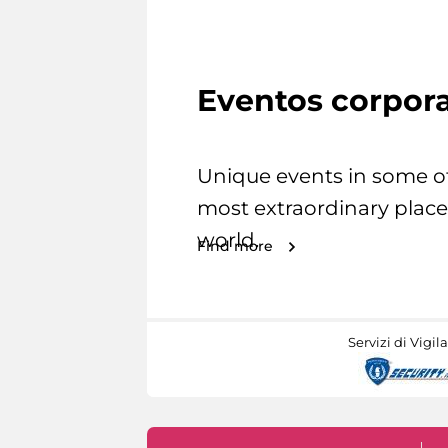
Eventos corpora
Unique events in some o
most extraordinary place
world.
Find more
Servizi di Vigil