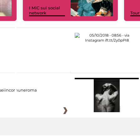
I MiC sui social
network
Tour
eiincomuneroma