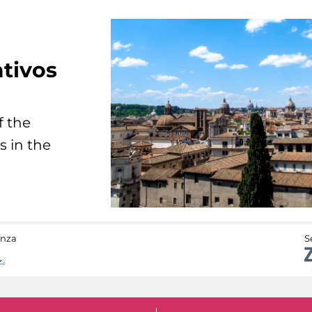
tivos
f the
s in the
anza
S