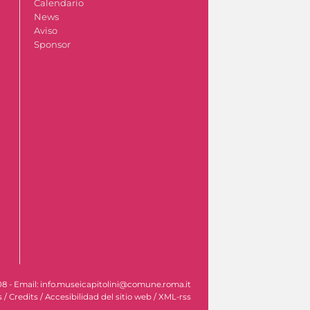
Calendario
News
Aviso
Sponsor
608 - Email: info.museicapitolini@comune.roma.it
s
/
Credits
/
Accesibilidad del sitio web
/
XML-rss