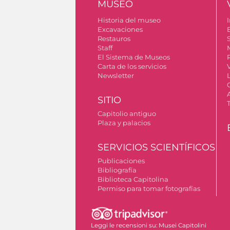
MUSEO
Historia del museo
I
Excavaciones
Restauros
S
Staff
El Sistema de Museos
Carta de los servicios
Newsletter
SITIO
Capitolio antiguo
Plaza y palacios
SERVICIOS SCIENTÍFICOS
Publicaciones
Bibliografía
Biblioteca Capitolina
Permiso para tomar fotografías
Leggi le recensioni su:
Musei Capitolini