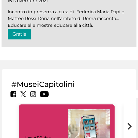
16 Novembre 2021
Incontro in presenza a cura di Federica Maria Papi e
Matteo Rossi Doria nell'ambito di Roma racconta...
Educare alle mostre educare alla città.
Gratis
#MuseiCapitolini
Les APP des
Les