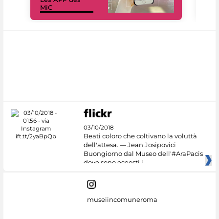
MiC
rés
03/10/2018
Beati coloro che coltivano la voluttà
dell'attesa. — Jean Josipovici
Buongiorno dal Museo dell'#AraPacis
dove sono esposti i
museiincomuneroma