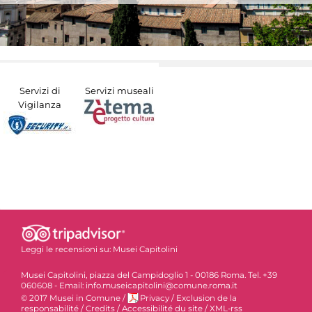
Servizi di
Servizi museali
Vigilanza
Leggi le recensioni su:
Musei Capitolini
Musei Capitolini, piazza del Campidoglio 1 - 00186 Roma. Tel. +39
060608 - Email: info.museicapitolini@comune.roma.it
© 2017 Musei in Comune
/
Privacy
/
Exclusion de la
responsabilité
/
Credits
/
Accessibilité du site
/
XML-rss