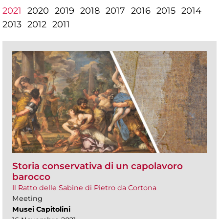
2021
2020
2019
2018
2017
2016
2015
2014
2013
2012
2011
Storia conservativa di un capolavoro
barocco
Il Ratto delle Sabine di Pietro da Cortona
Meeting
Musei Capitolini