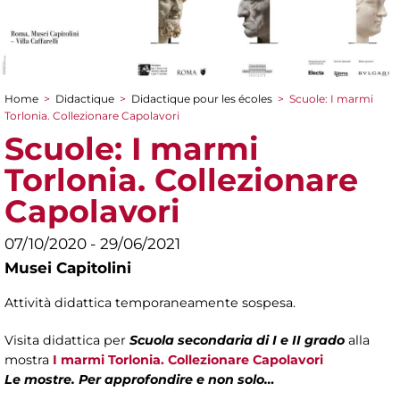
Home
>
Didactique
>
Didactique pour les écoles
>
Scuole: I marmi
You are here
Torlonia. Collezionare Capolavori
Scuole: I marmi
Torlonia. Collezionare
Capolavori
07/10/2020 - 29/06/2021
Musei Capitolini
Attività didattica temporaneamente sospesa.
Visita didattica per
Scuola secondaria di I e II grado
alla
mostra
I marmi Torlonia. Collezionare Capolavori
Le mostre. Per approfondire e non solo…