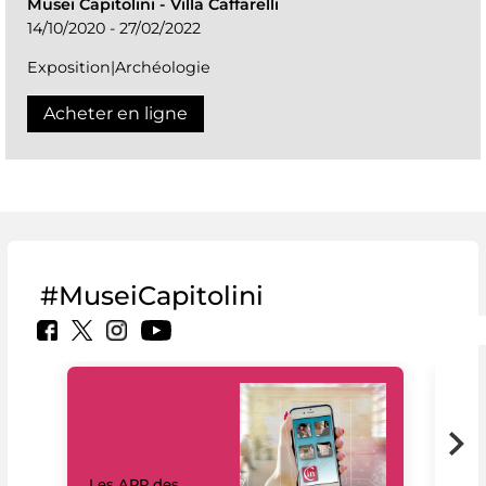
Musei Capitolini
-
Villa Caffarelli
14/10/2020 - 27/02/2022
Exposition|Archéologie
Acheter en ligne
#MuseiCapitolini
Les APP des
Les