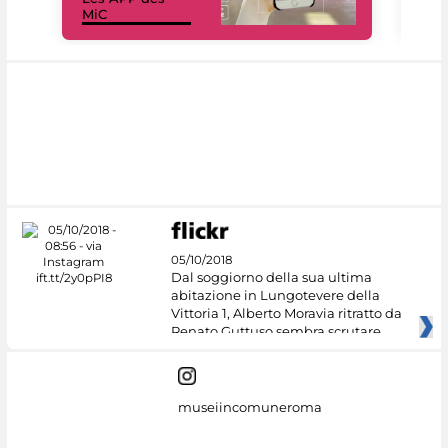
MiC
rés
05/10/2018
Dal soggiorno della sua ultima
abitazione in Lungotevere della
Vittoria 1, Alberto Moravia ritratto da
Renato Guttuso sembra scrutare
museiincomuneroma