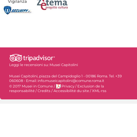
Vigilanza
Leggi le recensioni su:
Musei Capitolini
Musei Capitolini, piazza del Campidoglio 1 - 00186 Roma. Tel. +39
060608 - Email: info.museicapitolini@comune.roma.it
© 2017 Musei in Comune
/
Privacy
/
Exclusion de la
responsabilité
/
Credits
/
Accessibilité du site
/
XML-rss