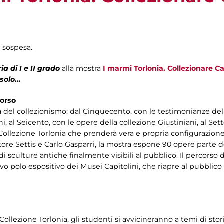
 sospesa.
a di I e II grado
alla mostra
I marmi Torlonia. Collezionare C
 solo…
corso
a del collezionismo: dal Cinquecento, con le testimonianze del
, al Seicento, con le opere della collezione Giustiniani, al Set
a Collezione Torlonia che prenderà vera e propria configurazion
ore Settis e Carlo Gasparri, la mostra espone 90 opere parte de
 di sculture antiche finalmente visibili al pubblico. Il percorso
ovo polo espositivo dei Musei Capitolini, che riapre al pubblico
ollezione Torlonia, gli studenti si avvicineranno a temi di storia