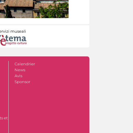
ervizi museali
Calendrier
News
Avis
Sponsor
s et