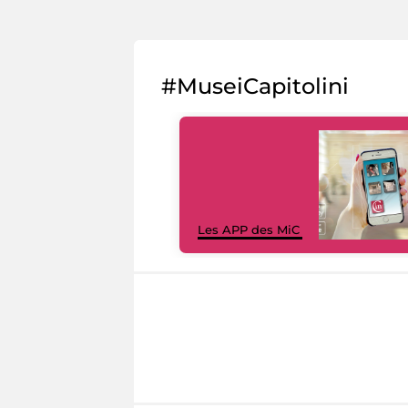
#MuseiCapitolini
Les APP des MiC