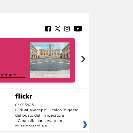
Google Arts &
 Virtuale
Culture
04/10/2018
E' di #Cavaceppi il calco in gesso
del busto dell’imperatore
#Caracalla conservato nel
#CasinoNobile a