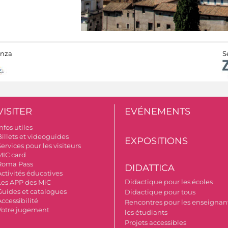
anza
S
VISITER
EVÉNEMENTS
nfos utiles
Billets et videoguides
EXPOSITIONS
ervices pour les visiteurs
MIC card
Roma Pass
DIDATTICA
Activités éducatives
Didactique pour les écoles
Les APP des MiC
Guides et catalogues
Didactique pour tous
ccessibilité
Rencontres pour les enseignant
Votre jugement
les étudiants
Projets accessibles