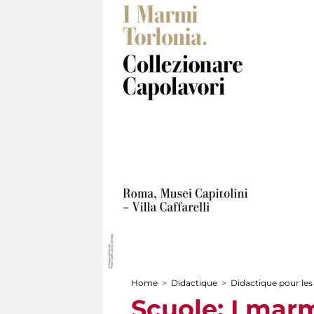
Home
>
Didactique
>
Didactique pour les
You are here
Scuole: I marm