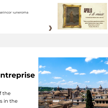
eiincomuneroma
ntreprise
f the
s in the