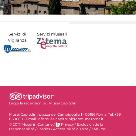
Servizi di
Servizi museali
Vigilanza
Leggi le recensioni su:
Musei Capitolini
Musei Capitolini, piazza del Campidoglio 1 - 00186 Roma. Tel. +39
060608 - Email: info.museicapitolini@comune.roma.it
© 2017 Musei in Comune
/
Privacy
/
Exclusion de la
responsabilité
/
Credits
/
Accessibilité du site
/
XML-rss