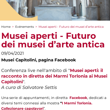
Home
>
Evénements
>
Musei aperti - Futuro dei musei d’arte antica
You are here
Musei aperti - Futuro
dei musei d’arte antica
09/04/2021
Musei Capitolini,
pagina Facebook
Conferenza live nell'ambito di "
Musei aperti: il
racconto in diretta dei Marmi Torlonia ai Musei
Capitolini
".
A cura di Salvatore Settis
Una serie di appuntamenti, in diretta
Facebook
, dedicati a
diversi temi connessi alla mostra
“
I Marmi Torlonia.
Collezionare capolavori
”.