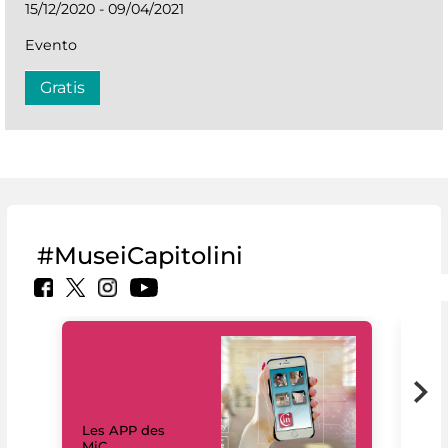
15/12/2020 - 09/04/2021
Evento
Gratis
#MuseiCapitolini
Les APP des
Les
MiC
rés