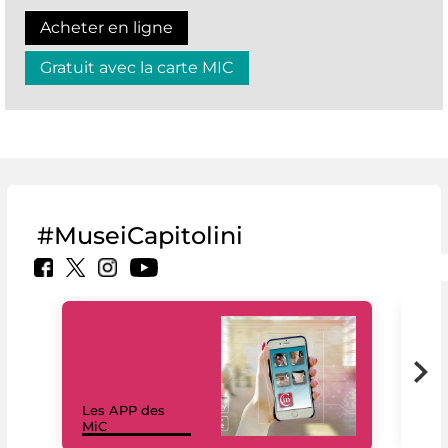
Acheter en ligne
Gratuit avec la carte MIC
#MuseiCapitolini
Les APP des
Les
MiC
rés