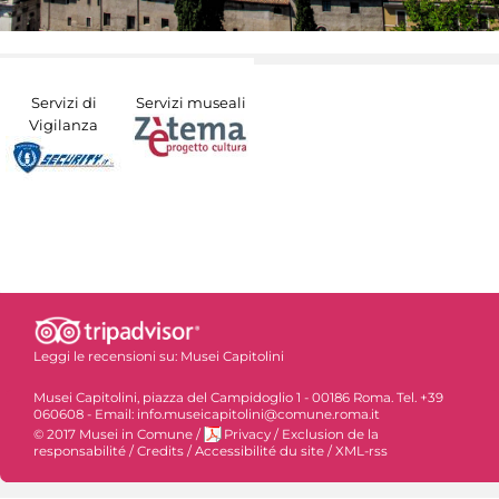
Servizi di
Servizi museali
Vigilanza
Leggi le recensioni su:
Musei Capitolini
Musei Capitolini, piazza del Campidoglio 1 - 00186 Roma. Tel. +39
060608 - Email: info.museicapitolini@comune.roma.it
© 2017 Musei in Comune
/
Privacy
/
Exclusion de la
responsabilité
/
Credits
/
Accessibilité du site
/
XML-rss