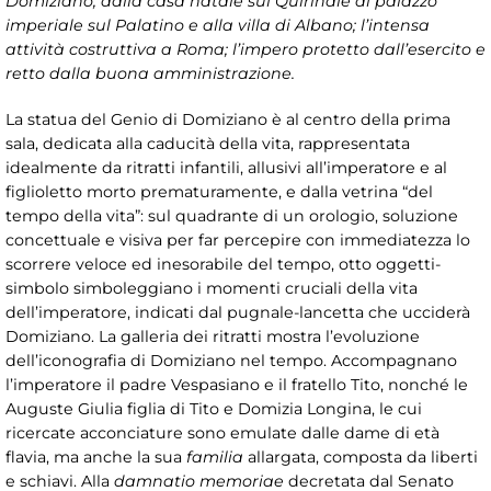
Domiziano, dalla casa natale sul Quirinale al palazzo
imperiale sul Palatino e alla villa di Albano; l’intensa
attività costruttiva a Roma; l’impero protetto dall’esercito e
retto dalla buona amministrazione.
La statua del Genio di Domiziano è al centro della prima
sala, dedicata alla caducità della vita, rappresentata
idealmente da ritratti infantili, allusivi all’imperatore e al
figlioletto morto prematuramente, e dalla vetrina “del
tempo della vita”: sul quadrante di un orologio, soluzione
concettuale e visiva per far percepire con immediatezza lo
scorrere veloce ed inesorabile del tempo, otto oggetti-
simbolo simboleggiano i momenti cruciali della vita
dell’imperatore, indicati dal pugnale-lancetta che ucciderà
Domiziano. La galleria dei ritratti mostra l’evoluzione
dell’iconografia di Domiziano nel tempo. Accompagnano
l’imperatore il padre Vespasiano e il fratello Tito, nonché le
Auguste Giulia figlia di Tito e Domizia Longina, le cui
ricercate acconciature sono emulate dalle dame di età
flavia, ma anche la sua
familia
allargata, composta da liberti
e schiavi. Alla
damnatio memoriae
decretata dal Senato