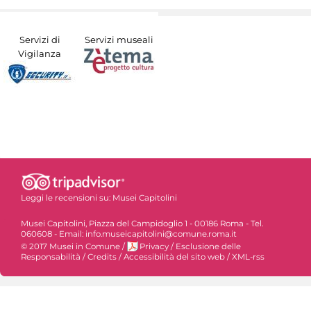
Servizi di
Servizi museali
Vigilanza
Leggi le recensioni su:
Musei Capitolini
Musei Capitolini, Piazza del Campidoglio 1 - 00186 Roma - Tel.
060608 - Email: info.museicapitolini@comune.roma.it
© 2017 Musei in Comune
/
Privacy
/
Esclusione delle
Responsabilità
/
Credits
/
Accessibilità del sito web
/
XML-rss