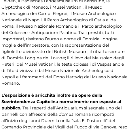
Leiden, il Badisches Landesmuseum di Karlsruhe, la
Glyptothek di Monaco, i Musei Vaticani, il Museo
Archeologico dei Campi Flegrei, il Museo Archeologico
Nazionale di Napoli, il Parco Archeologico di Ostia e, da
Roma, il Museo Nazionale Romano e il Parco archeologico
del Colosseo - Antiquarium Palatino. Tra i prestiti, tutti
importanti, risaltano l’aureo a nome di Domizia Longina,
moglie dell’imperatore, con la rappresentazione del
figlioletto divinizzato del British Museum; il ritratto sempre
di Domizia Longina del Louvre; il rilievo del Mausoleo degli
Haterii dei Musei Vaticani; le teste colossali di Vespasiano e
di Tito divinizzati dal Museo Nazionale Archeologico di
Napoli e i frammenti del Dono Hartwig del Museo Nazionale
Romano.
L’esposizione è arricchita inoltre da opere della
Sovrintendenza Capitolina normalmente non esposte al
pubblico.
Tra i reperti dell’Antiquarium si segnala uno dei
pannelli con affreschi della
domus
romana ricomposti
all’inizio degli anni Duemila nella “sala E. Pastorelli” del
Comando Provinciale dei Vigili del Fuoco di via Genova, reso