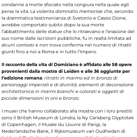
condanne a morte sfociato nella congiura nella quale egli
perse la vita. La violenta
damnatio memoriae
che, secondo
la drammatica testimonianza di Svetonio e Cassio Dione,
avrebbe comportato subito dopo la sua morte
l’abbattimento delle statue che lo ritraevano e l’erasione del
suo nome dalle iscrizioni pubbliche, fu in realtà limitata ad
alcuni contesti e non trova conferma nel numero di ritratti
giunti fino a noi a Roma e in tutto l’Impero.
Il racconto della vita di Domiziano è affidato alle 58 opere
provenienti dalla mostra di Leiden e alle 36 aggiunte per
l’edizione romana
:
ritratti in marmo ed in bronzo di
personaggi imperiali e di divinità, elementi di decorazione
architettonica in marmi bianchi e colorati e oggetti di
piccole dimensioni in oro e bronzo.
I musei che hanno collaborato alla mostra con i loro prestiti
sono il British Museum di Londra, la Ny Carlsberg Glyptotek
di Copenhagen, il Musée du Louvre di Parigi, la
Nederlandsche Bank, il Rijksmuseum van Oudheden di