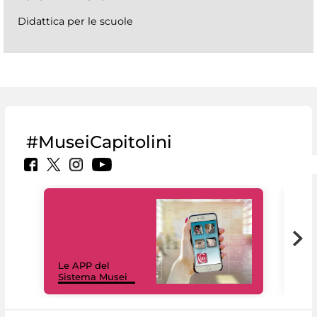
Didattica per le scuole
#MuseiCapitolini
Il 
Le APP del
Mus
Sistema Musei
net