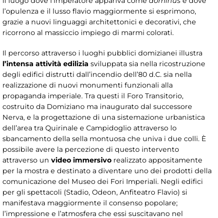
il luogo dove l’imperatore appariva come
dominus
e dove
l’opulenza e il lusso flavio maggiormente si esprimono,
grazie a nuovi linguaggi architettonici e decorativi, che
ricorrono al massiccio impiego di marmi colorati.
Il percorso attraverso i luoghi pubblici domizianei illustra
l’intensa attività edilizia
sviluppata sia nella ricostruzione
degli edifici distrutti dall’incendio dell’80 d.C. sia nella
realizzazione di nuovi monumenti funzionali alla
propaganda imperiale. Tra questi il Foro Transitorio,
costruito da Domiziano ma inaugurato dal successore
Nerva, e la progettazione di una sistemazione urbanistica
dell’area tra Quirinale e Campidoglio attraverso lo
sbancamento della sella montuosa che univa i due colli. È
possibile avere la percezione di questo intervento
attraverso un
video immersivo
realizzato appositamente
per la mostra e destinato a diventare uno dei prodotti della
comunicazione del Museo dei Fori Imperiali. Negli edifici
per gli spettacoli (Stadio, Odeon, Anfiteatro Flavio) si
manifestava maggiormente il consenso popolare;
l’impressione e l’atmosfera che essi suscitavano nel