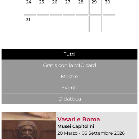
24
25
26
27
28
29
30
31
Tutti
Gratis con la MIC card
Mostre
Eventi
Didattica
Vasari e Roma
Musei Capitolini
20 Marzo - 06 Settembre 2026