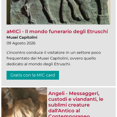
aMICi - Il mondo funerario degli Etruschi
Musei Capitolini
09 Agosto 2026
L’incontro conduce il visitatore in un settore poco
frequentato dei Musei Capitolini, ovvero quello
dedicato al mondo degli Etruschi.
Gratis con la MIC card
Angeli - Messaggeri,
custodi e viandanti, le
sublimi creature
dall'Antico al
Contemporaneo