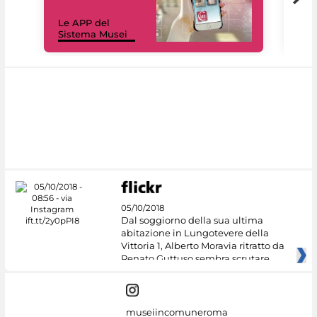
Il 
Le APP del
Mus
Sistema Musei
net
05/10/2018
Dal soggiorno della sua ultima
abitazione in Lungotevere della
Vittoria 1, Alberto Moravia ritratto da
Renato Guttuso sembra scrutare
museiincomuneroma