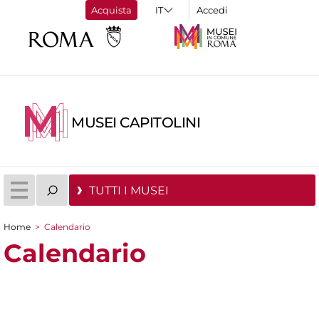
Acquista
Accedi
MUSEI CAPITOLINI
TUTTI I MUSEI
Home
>
Calendario
Tu sei qui
Calendario