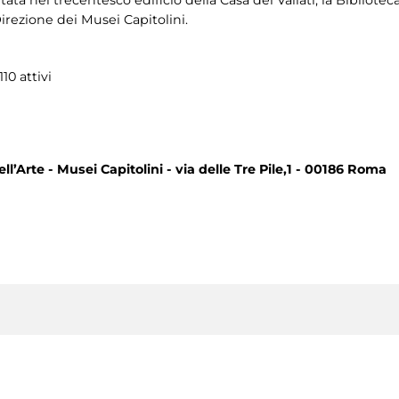
ata nel trecentesco edificio della Casa dei Vallati, la Bibliote
irezione dei Musei Capitolini.
10 attivi
ll’Arte - Musei Capitolini - via delle Tre Pile,1 - 00186 Roma