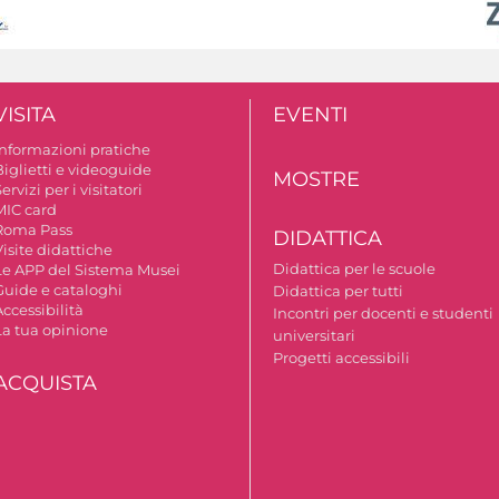
VISITA
EVENTI
Informazioni pratiche
Biglietti e videoguide
MOSTRE
ervizi per i visitatori
MIC card
Roma Pass
DIDATTICA
isite didattiche
Didattica per le scuole
Le APP del Sistema Musei
Guide e cataloghi
Didattica per tutti
ccessibilità
Incontri per docenti e studenti
La tua opinione
universitari
Progetti accessibili
ACQUISTA