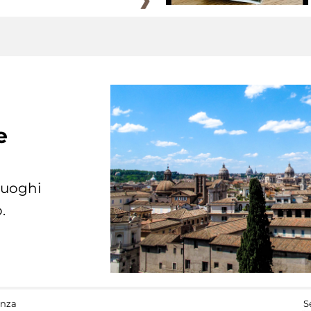
e
 luoghi
.
anza
S