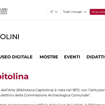
Tutti i musei
Acquist
OLINI
USEO DIGITALE
MOSTRE
EVENTI
DIDATT
itolina
 dell’Arte (Biblioteca Capitolina) è nata nel 1872, con l'istit
ullettino della Commissione Archeologica Comunale".