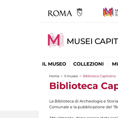
MUSEI CAPIT
IL MUSEO
COLLEZIONI
M
Home
>
Il museo
>
Biblioteca Capitolina
Tu sei qui
Biblioteca Cap
La Biblioteca di Archeologia e Storia
Comunale e la pubblicazione del "B