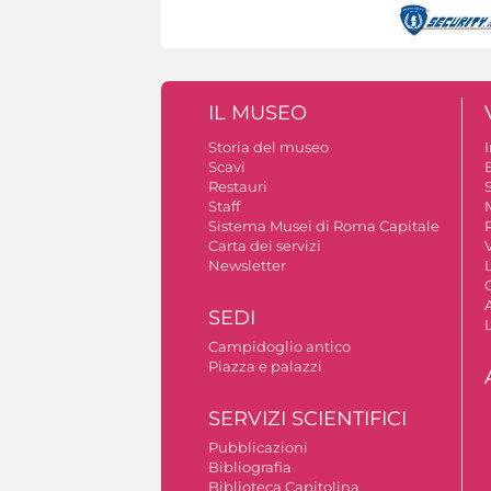
IL MUSEO
Storia del museo
Scavi
Restauri
S
Staff
Sistema Musei di Roma Capitale
Carta dei servizi
V
Newsletter
A
SEDI
Campidoglio antico
Piazza e palazzi
SERVIZI SCIENTIFICI
Pubblicazioni
Bibliografia
Biblioteca Capitolina