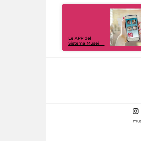
Le APP del
Sistema Musei
mus